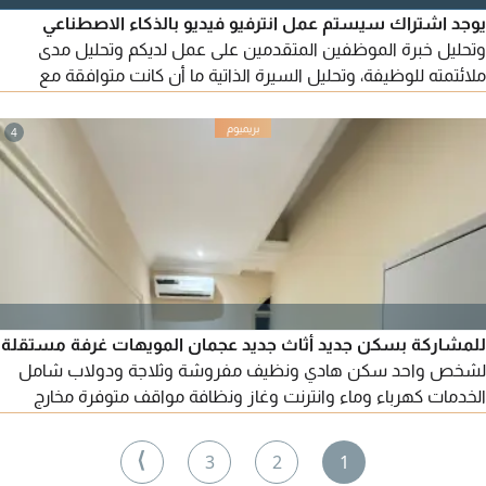
يوجد اشتراك سيستم عمل انترفيو فيديو بالذكاء الاصطناعي
وتحليل خبرة الموظفين المتقدمين على عمل لديكم وتحليل مدى
ملائتمته للوظيفة، وتحليل السيرة الذاتية ما أن كانت متوافقة مع
عرض العمل وشروط العمل ويوجد اشتراك في السيستم أو انشاء
سيستم منفصل للشركة لقسم الموارد البشرية ويوجد فترة تجربة
4
مجانية لمدة ثلاث أيام بدون وعود في الاشتراك
للمشاركة بسكن جديد أثاث جديد عجمان المويهات غرفة مستقلة
لشخص واحد سكن هادي ونظيف مفروشة وثلاجة ودولاب شامل
الخدمات كهرباء وماء وانترنت وغاز ونظافة مواقف متوفرة مخارج
سهلة الإيجار 1100 درهم
⟩
3
2
1