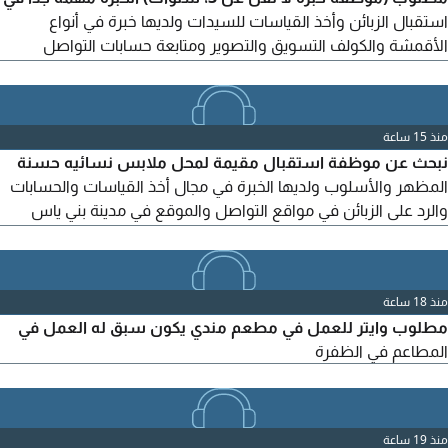
استقبال الزبائن وأخذ القياسات للسيدات ولديها خبرة في أنواع
الأقمشة والكولف التسويق والتصوير ومتابعة حسابات التواصل
الاجتماعي للعمل بمحل أزياء نسائيه لديها إقامة سارية بالدولة (اعارة)
الراتب 2500 درهم مقطوع الوظيفة بمدينة أبوظبي بني ياس سوق
بني ياس أرجو قراءة المتطلبات بتمعن وفهم المطلوب ومن بعد
منذ 15 ساعة
التواصل
نبحث عن موظفة استقبال مقيمة لمحل ملابس نسائيه حسنة
المظهر والأسلوب ولديها الخبرة في مجال أخذ القياسات والحسابات
والرد على الزبائن في مواقع التواصل والموقع في مدينة بني ياس
بصورة عاجله
منذ 18 ساعة
مطلوب وايتر للعمل في مطعم مندي يكون سبق له العمل في
المطاعم في الظفرة
منذ 19 ساعة