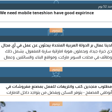
منذ 52 يوم
We need mobile teneshion have good expirince
لدينا عمال بر الدولة العربية المتحدة يبحثون عن عمل في أي مجال
ذي خبرة جيدة، ويحملون هوية اماراتية سارية المفعول. يشمل ذلك
وظائف في محلات السوبر ماركت، ومواقع البناء، والسائقين، وعمال
النظافة، ومزارعي الابل والأغنام. جميعهم على استعداد للانضمام الى
شركتكم. يرجى التواصل معي
مطلوب منجدين كنب وانتريهات للعمل بمصنع مفروشات في
أبوظبي المصفح - يتوفر السكن ويفضل من يتواجد داخل الامارات
5