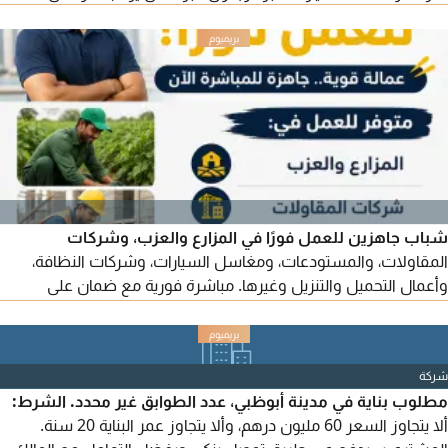
شباب جاهزين للعمل فورًا في المزارع والعزب، وشركات
المقاولات، والمستودعات، ومغاسل السيارات، وشركات النظافة،
وأعمال التحميل والتنزيل وغيرها. مباشرة فورية مع ضمان على
العامل وإمكانية الاستبدال حسب الشروط. تواصل معنا الآن.
شركة
مطلوب بناية في مدينة أبوظبي، عدد الطوابق غير محدد. الشرط:
ألا يتجاوز السعر 60 مليون درهم، وألا يتجاوز عمر البناية 20 سنة.