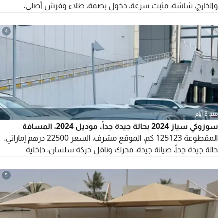
والخارج، شاشة، مثبت سرعة، دخول بصمة، طلاء وفرش أصلي.
السيارة مفحوصة بالكامل ولا تحتاج لأي مصاريف إضافية. ملكية كاملة
وتأمين لمدة عام. رخصة وتأمين حديثان. يمكن فحص ناقل الحركة
4
والهيكل والمحرك في أي مكان. تم تغيير الزيت والفلاتر، وإطارات
جديدة. قطع غيارها متوفرة واقتصادية في صرفية البترول.
منذ 3 أيام
سوزوكي سياز 2024 بحالة جيدة جداً. موديل 2024، المسافة
المقطوعة 125123 كم، الموقع مشرف، السعر 22500 درهم إماراتي.
حالة جيدة جداً، صيانة جيدة، محرك وناقل حركة سلسان، داخلية
وخارجية نظيفة. سيدان موفرة للوقود ومريحة. جاهزة للقيادة. اتصل
بنا.
5