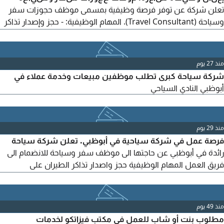
تعلن شركة عن توفر فرصة وظيفية بمسمى موظف حجوزات سفر
وسياحة (Travel Consultant). المهام الوظيفية: - حجز وإصدار تذاكر
الطيران وإجراء التعديلات والإلغاءات. - إجراء حجوزات الفنادق، وبرامج
العطلات، والتأمين السياحي. - تقديم الاستشارات للعملاء بشأن
الوجهات السياحية ومتطلبات السفر. - إنجاز معاملات التأشيرات،
منذ 27 يوم
وبالأخص دول الشنغن، المملكة المتحدة، الولايات المتحدة الأمريكية.
شركة سياحة كبرى تطلب موظفين مبيعات وخدمة عملاء في
أبوظبي النادي السياحي
منذ 29 يوم
فرصة عمل في شركة سياحية في أبوظبي. تعلن شركة سياحة
رائدة في أبوظبي عن حاجتها الى موظف سفر وسياحة للانضمام الى
فريق العمل المهام الوظيفية حجز واصدار تذاكر الطيران على
اماديوس، حجز الفنادق والبرامج السياحية، تقديم الاستشارات السياحية
للعملاء، اعداد عروض الأسعار ومتابعة العملاء حتى اتمام الحجز. خبرة
لا تقل عن 4 سنوات في مجال السياحة والسفر. مهارات ممتازة في
منذ 49 يوم
التواصل وخدمة العملاء. اجادة اللغتين العربية
مطلوب بنت أو شاب للعمل في مكتب فيزاتكو لخدمات