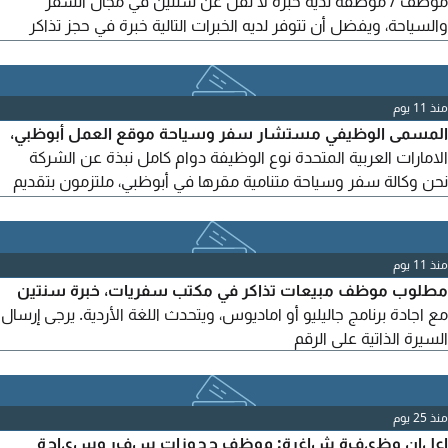
موظف / موظفة لديه خبرة لا تقل عن سنتين في مجال السفر
والسياحة، ويفضل أن تتوفر لديه الخبرات التالية خبرة في حجز تذاكر
الطيران العادية. خبرة في حجز تذاكر وبرامج الحج والعمرة. التعامل مع
شركات الطيران المختلفة وأنظمة الحجز. حسن المظهر ولباقة
وحسن التعامل مع العملاء. القدرة على التواصل والتعامل مع العملاء
منذ 11 يوم
بشكل احترافي. يتقن اللغة العربية والانجليزية للتواصل
المسمى الوظيفي مستشار سفر وسياحة موقع العمل أبوظبي،
الامارات العربية المتحدة نوع الوظيفة دوام كامل نبذة عن الشركة
نحن وكالة سفر وسياحة متنامية مقرها في أبوظبي، ملتزمون بتقديم
تجارب سفر استثنائية وحلول حجز سلسة لعملائنا من الشركات
والأفراد. نتطلع الى تعيين مستشار سفر وسياحة ذو خبرة، نشاط،
وشغف بتحقيق النتائج للانضمام الى فريقنا الديناميكي. المهام
منذ 11 يوم
والمسؤوليات الرئيسية إدارة ترتيبات السفر الشاملة
مطلوب موظف مبيعات تذاكر في مكتب سفريات، خبرة سنتين
مع اجادة برنامج جاليليو أو اماديوس، ويتحدث اللغة الأردية. يرجى إرسال
السيرة الذاتية على الرقم
منذ 25 يوم
إعلان وظيفة شاغرة: موظف حجوزات سفر وسياحة