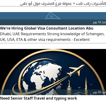
التأشيرات راتب ثابت + عمولة فرع المشرف مول أبو ظبي
منذ 16 يوم
We're Hiring Global Visa Consultant Location Abu
Dhabi, UAE Requirements Strong knowledge of Schengen,
UK, USA, ETA & other visa requirements - Excellent
attention to detail and customer service skills Must be
currently residing in the UAE and available to join
immediately. WhatsApp your CV to
منذ 30 يوم
Need Senior Staff Travel and typing work