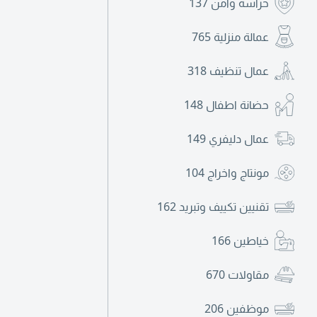
حراسة وأمن
137
عمالة منزلية
765
عمال تنظيف
318
حضانة اطفال
148
عمال دليفري
149
مونتاج واخراج
104
تقنيين تكييف وتبريد
162
خياطين
166
مقاولات
670
موظفين
206