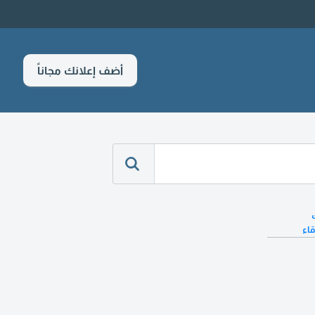
أضف إعلانك مجاناً
قاء