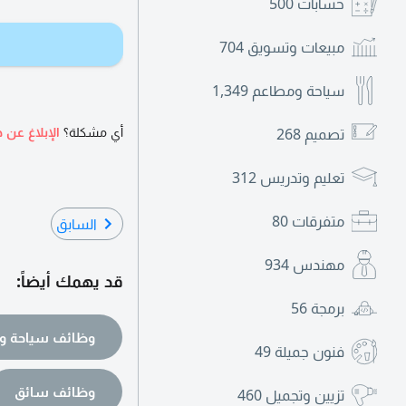
حسابات
500
مبيعات وتسويق
704
سياحة ومطاعم
1,349
أي مشكلة؟
الإبلاغ عن ه
تصميم
268
تعليم وتدريس
312
متفرقات
80
السابق
مهندس
934
قد يهمك أيضاً:
برمجة
56
وظائف سياحة و
فنون جميلة
49
وظائف سائق
تزيين وتجميل
460