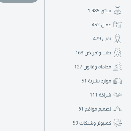
سائق
1,985
عمال
452
تقني
479
طب وتمريض
163
محاماه وقانون
127
موارد بشرية
51
شراكة
111
تصميم مواقع
61
كمبيوتر وشبكات
50