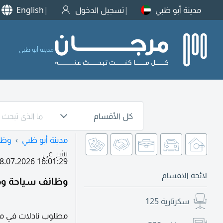
مدينة أبو ظبي
تسجيل الدخول
English
مدينة أبو ظبي
كل الأقسام
مدينة أبو ظبي
وظا
نشر في
8.07.2026 16:01:29
لائحة الاقسام
وظائف سياحة ومط
سكرتارية
125
مطلوب نادلات في مقه