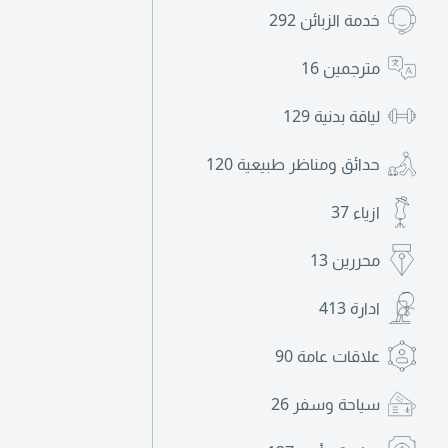
خدمة الزبائن
292
مترجمين
16
لياقة بدنية
129
حدائق ومناظر طبيعية
120
ازياء
37
محررين
13
ادارة
413
علاقات عامة
90
سياحة وسفر
26