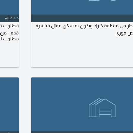
منذ 6 أيام
ار في منطقة كيزاد ويكون به سكن عمال مباشرة
يص فوري
قدم - من 
مطلوب لل