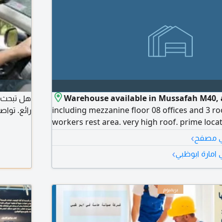
Warehouse available in Mussafah M40,
هل تبحث ع
including mezzanine floor 08 offices and 3 r
رائع. توا
workers rest area. very high roof. prime loca
AED270000 negotiable as per payment plan
›
في مصفح
›
 امارة ابوظبي