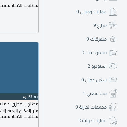
مطلوب للايجار مستو
عمارات ومباني
0
مزارع
9
متفرقات
0
مستودعات
0
استوديو
2
سكن عمال
0
بيت شعبي
1
منذ 23 يوم
مجمعات تجارية
0
متر المكان الرحبة ال
مطلوب للايجار مستو
عقارات دولية
0