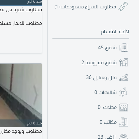
منذ 6 أيام
مطلوب للشراء مستودعات
(1)
مطلوب شبرة في مصفح
مطلوب للايجار مستو
لائحة الاقسام
شقق
45
شقق مفروشة
2
فلل ومنازل
36
شاليهات
0
محلات
0
مكاتب
0
منذ 8 أيام
مطلوب ويوجد مخازن ل
اراضي
23