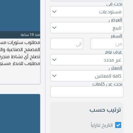
بحث في
مستودعات
العرض
للبيع
منذ 19 ساعة
السعر
مطلوب ستورات مساح
المصفح الصناعية وال
عرف نوم
تصلح أي نشاط منجرة 
غير محدد
مطلوب للايجار مستو
في الفاية الصناعية لل
المعلن
كافة المعلنين
بحث عن كلمات
ترتيب حسب
التاريخ تنازلياً