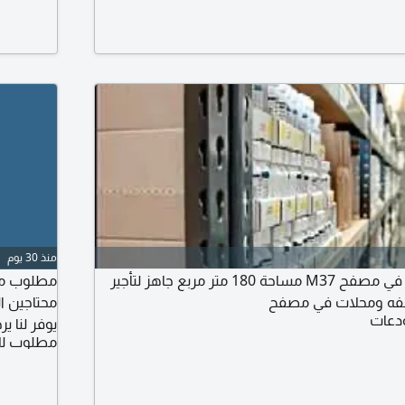
منذ 30 يوم
مطلوب ستور للإيجار في مصفح M37 مساحة 180 متر مربع جاهز لتأجير
مطلوب مس
لفه ومحلات في مصفح
محتاجين ا
دعات
يوفر لنا ي
مطلوب لل