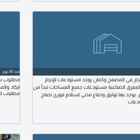
منذ 36 يوم
ار في المصفح وكمان يوجد مستودعات للإيجار
مطلوب ست
لمفرق الصناعية مستودعات جميع المساحات تبدأ من
ايكاد وال
مطلوب لل
متر الى 3000 متر. يوجد بها توثيق ودفاع مدني استلام فوري تصلح
دعات
دين فقط يمنع الوسطاء