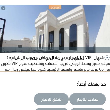
5
فيلا VIP للإيجار مدينة الرياض جنوب الشامخة
موقع مميز وسط الرياض قريب الخدمات وتشطيب سوبر VIP تتكون
من 06 غرف نوم ماستر واسعة الرئيسية كبيرة جدا مجلس رجال مع
مغاسل غرفة طعام مجلس حريم مع مغاسل 02 صالة عائلية
الموجودة بالدور الأول مغلقة مسبح داخلي من ضمن الفيلا مع شاور
قد يهمك أيضاً:
الفيلا تحتوي على مصعد (ليفت) غرفة حارس نظام كاميرات تكييف
مركزي مطلوب 280 ألف
محلات للايجار
شقق للايجار