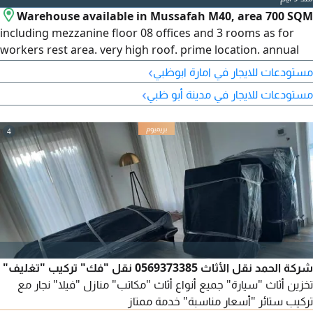
Warehouse available in Mussafah M40, area 700 SQM
including mezzanine floor 08 offices and 3 rooms as for
workers rest area. very high roof. prime location. annual
rent AED270000 negotiable as per payment plan
›
مستودعات للايجار في امارة ابوظبي
›
مستودعات للايجار في مدينة أبو ظبي
4
شركة الحمد نقل الأثاث 0569373385 نقل "فك" تركيب "تغليف"
تخزين أثاث "سيارة" جميع أنواع أثاث "مكاتب" منازل "فيلا" نجار مع
تركيب ستائر "أسعار مناسبة" خدمة ممتاز