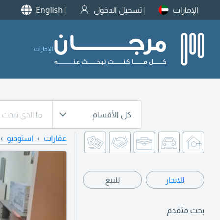
الإمارات
تسجيل الدخول
English
الإمارات
كل الأقسام
عقارات
استوديو
للايجار
للبيع
بحث متقدم