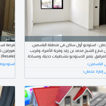
منذ يوم
جمان - استوديو أول ساكن في منطقة الياسمين،
فرصة استث
شارع الشيخ محمد بن زايد وقرية الأميرة، وقريب
هورايزن تا
مرافق. يتميز الاستوديو بتشطيبات حديثة، ومساحة
ة ممتازة، وهو جاهز للسكن الفوري. موقع هادئ
›
 الياسمين
استوديوها
 دبي والشارقة، ويعد خيارا مثاليا للأفراد الباحثين
جيم مشترك
›
 إمارة عجمان
 الإيجار السنوي 25000 درهم. للتواصل
معنا الآن 