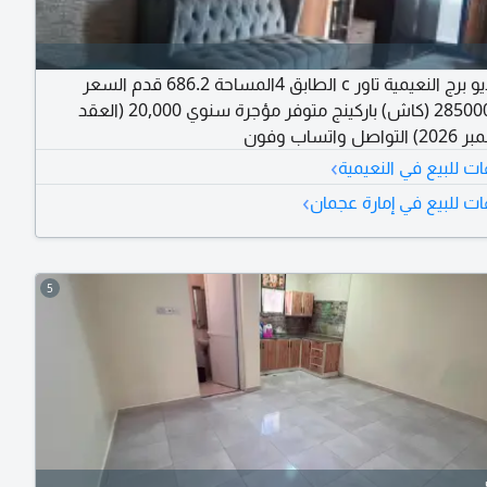
استوديو برج النعيمية تاور c الطابق 4المساحة 686.2 قدم السعر
الاجمالي 285000 (كاش) باركينج متوفر مؤجرة سنوي 20,000 (العقد
واتساب وفون
›
ت للبيع في النعيمية
›
ت للبيع في إمارة عجمان
5