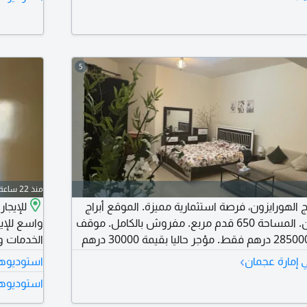
5
منذ 22 ساعة
اج الهورايزون، فرصة استثمارية مميزة. الموقع أبراج
للإيجا
الهورايزون في عجمان. المساحة 650 قدم مربع. مفروش بالكامل. موقف
واسع للإي
سيارة خاص. السعر 285000 درهم فقط. مؤجر حاليا بقيمة 30000 درهم
الخدمات و
ت) عائد استثماري ممتاز. جاهز للاستثمار من أول يوم. موقع
الرئيسية.
›
 إمارة عجمان
استوديوهات
لخدمات. للمعاينة والاستفسار، يرجى التواصل
موقع مميز
استوديوها
الإيجار السنوي 20000 درهم للتواصل والاستفسا