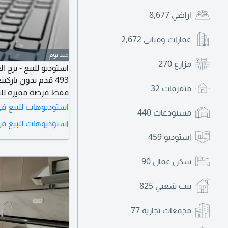
اراضي
8,677
عمارات ومباني
2,672
منذ يوم
مزارع
270
استوديو للبيع - برج ا
متفرقات
32
فقط فرصة مميزة للس
استوديوهات للبيع في
مستودعات
440
استوديوهات للبيع في
استوديو
459
سكن عمال
90
بيت شعبي
825
مجمعات تجارية
77