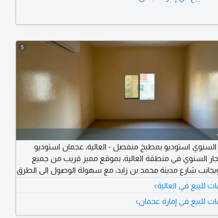
5
ر السنوي استوديو بمطبخ منفصل - العالية، عجمان استوديو
جار السنوي في منطقة العالية، بموقع مميز قريب من جميع
بجانب شارع مدينة محمد بن زايد، مع سهولة الوصول الى الطرق
 المميزات استوديو واسع - مطبخ منفصل - مساحات مريحة -
›
 للبيع في العالية
 قريب من الخدمات - بجانب شارع مدينة محمد بن زايد تفاصيل
›
ت للبيع في إمارة عجمان
ر أو حجز موعد للمعاينة