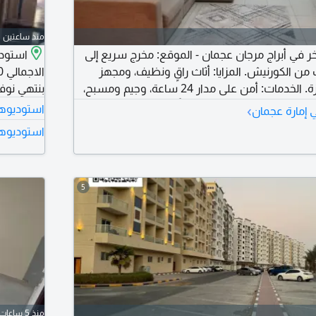
منذ ساعتين
في أبراج مرجان عجمان - الموقع: مخرج سريع إلى
من الكورنيش. المزايا: أثاث راقٍ ونظيف، ومجهز
بالكامل بأحدث الأجهزة. الخدمات: أمن على مدار 24 ساعة، وجيم ومسبح،
بنتهي نوفمبر 2026) التواصل 
وموقع حيوي للمتنقلين. السعر: 3400 درهم شهرياً (شامل الفواتير
›
استوديوها
 إمارة عجمان
عاينة والسكن الفوري. للتواصل.
استوديوها
5
منذ 5 ساعات