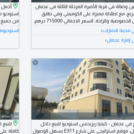
 وصالة في قرية الأميرة المرحلة الثالثة في عجمان
156 قدم مربع، مع اطلالة مميزة على الكومينتي وفي طابق
استوديو مم
مرتفع يوفر المزيد من الخصوصية والراحة. السعر الاجمالي 715000 درهم،
من جميع ا
والمقدم 277984 درهم، مع قسط شهري 7407 درهم. فرصة مثالية
وتبريد سب
›
مدينة الامارات
استوديوها
ع امكانية اعادة البيع بسهولة
›
 إمارة عجمان
الدفع 4 دفعات الموقع الراشدية 2 - عجمان بجوار أبراج الفالكون للتواصل
5
منذ 5 ساعات
 في عجمان - كينتيا ريزيدنس استوديو للبيع داخل
للبيع 
مشروع سكني متكامل، موقع استراتيجي على شارع E311 يسهل الوصول
كاملة على