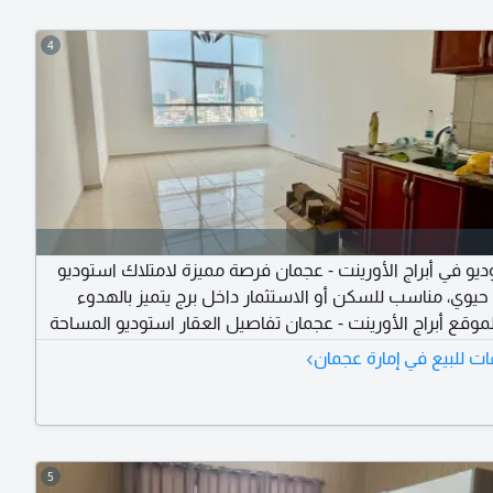
4
ديو في أبراج الأورينت - عجمان فرصة مميزة لامتلاك استوديو
يوي، مناسب للسكن أو الاستثمار داخل برج يتميز بالهدوء
لموقع أبراج الأورينت - عجمان تفاصيل العقار استوديو المساحة
505 قدم اطلالة مفتوحة على المدينة سعر البيع 335000 درهم كاش
›
ت للبيع في إمارة عجمان
عقار مناسب للسكن أو الاستثمار موقع حيوي قريب من جميع
الخدمات والمرافق برج هادئ وآمن كود العقار 8032 تواصل معنا الآن
5