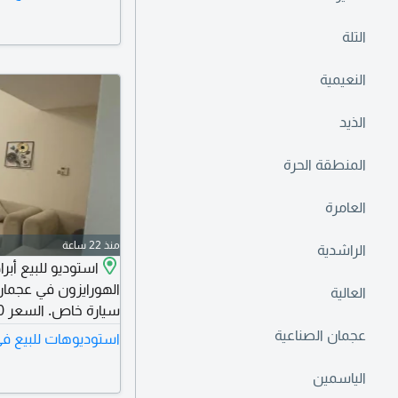
التواصل.
التلة
النعيمية
الذيد
المنطقة الحرة
العامرة
منذ 22 ساعة
الراشدية
استوديو للبيع أبر
العالية
سنويا (4 دفعا
عجمان الصناعية
استوديوهات للبيع في
حيوي قريب من جميع ا
الياسمين