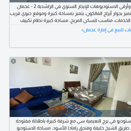
أجمل وأرقى الاستوديوهات للإيجار السنوي في الراشدية 2 - عجمان
يز بجوار أبراج الفالكون، يتميز بمساحة كبيرة وموقع حيوي قريب
لخدمات، مناسب للسكن المريح. مساحة كبيرة نظام تكييف
ليت يشمل الفواتير، مع سهولة المخرج للشارقة ودبي، وسهولة
›
ت للبيع في إمارة عجمان
المخرج لطريق الشيخ مدينة محمد بن زايد. الإيجار السنوي 18 ألف درهم
5
استوديو في برج النعيمية سي مع شرفة كبيرة باطلالة مفتوحة
 طريق الشيخ خليفة وفندق رامادا الأسود. مساحة الاستوديو