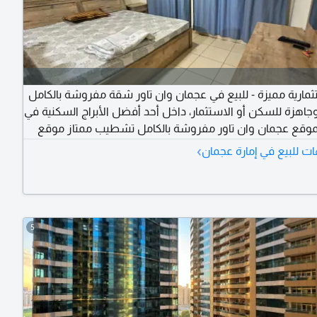
مارية مميزة - للبيع في عجمان وان تاور شقة مفروشة بالكامل
وجاهزة للسكن أو الاستثمار، داخل أحد أفضل الأبراج السكنية في
موقع عجمان وان تاور مفروشة بالكامل تشطيب ممتاز موقع
 من الكورنيش وجميع الخدمات مناسبة للسكن أو لتحقيق عائد
›
ت للبيع في إمارة عجمان
ممتاز لا تفوت هذه الفرصة بسعر مميز في أحد أشهر أبراج
صل معنا الآن لحجز موعد للمعاينة أو لمعرفة المزيد من
5