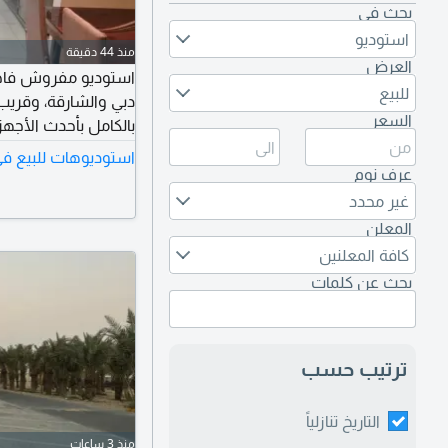
بحث في
استوديو
منذ 44 دقيقة
العرض
استوديو مفروش فاخر 
للبيع
دبي والشارقة، وقريب 
السعر
استوديوهات للبيع في
والإنترنت). جاهز للم
عرف نوم
غير محدد
المعلن
كافة المعلنين
بحث عن كلمات
ترتيب حسب
التاريخ تنازلياً
منذ 3 ساعات