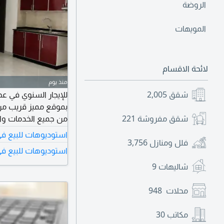
الروضة
المويهات
لائحة الاقسام
منذ يوم
شقق
2,005
للإيجار السنوي في ع
بموقع مميز قريب من 
شقق مفروشة
221
من جميع الخدمات وال
مريحة، واضاءة وتهوي
استوديوهات للبيع في
فلل ومنازل
3,756
يوفر سهولة الوصول الى
استوديوهات للبيع في
عن سكن جديد في منطقة حديثة.
شاليهات
9
محلات
948
مكاتب
30