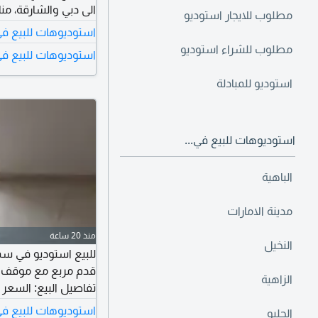
الى دبي والشارقة، من
مطلوب للايجار استوديو
استوديوهات للبيع في 
المساحة بشكل ممتاز
مطلوب للشراء استوديو
استوديوهات للبيع في
منظمة ومناسبة للعا
310000 درهم (كاش) رسوم NOC متاح
استوديو للمبادلة
استوديوهات للبيع في...
الباهية
مدينة الامارات
منذ 20 ساعة
النخيل
الزاهية
ثابت وموقع مميز. لل
استوديوهات للبيع في
الحليو