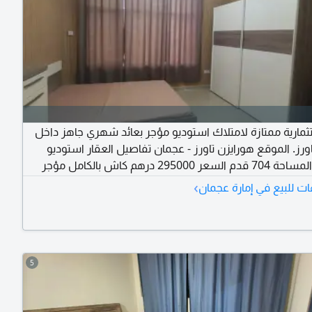
مارية ممتازة لامتلاك استوديو مؤجر بعائد شهري جاهز داخل
ورز. الموقع هورايزن تاورز - عجمان تفاصيل العقار استوديو
(Resale) المساحة 704 قدم السعر 295000 درهم كاش بالكامل مؤجر
حاليا بقيمة 3500 درهم شهريا مرافق البرج موقف سيارة مسبح مشترك
›
ت للبيع في إمارة عجمان
 فرصة رائعة للسكن أو الاستثمار بعائد شهري جاهز. تواصل
لمزيد من التفاصيل
5