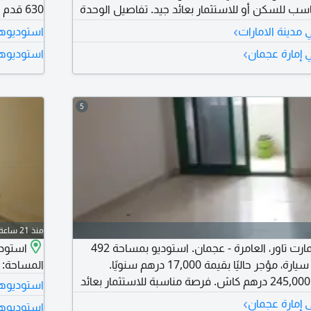
اسب للسكن أو للاستثمار بعائد جيد. تفاصيل الوحدة
630 قد
استوديو بدون بلكونه المساحة 580 قدم مربع تصميم عملي يستغل
- ت
›
مدينة الامارات
استوديوها
 مميزات المشروع جيم مجهز مسبح بيئة سكنية
للسيارات 
›
 إمارة عجمان
استوديوها
ئلات مشروع جاهز للسكن السعر والتكاليف السعر
بسبب موق
5
منذ 21 ساعة
للبيع استوديو في سمارت تاور، العامرة - عجمان. استوديو بمساحة 492
استودي
قدم مربع مع موقف سيارة، مؤجر حاليًا بقيمة 17,000 درهم سنويًا.
المساحة: 312 قدم مربع. السعر الكلي: 180,000 درهم.
تفاصيل البيع: السعر 245,000 درهم كاش. فرصة مناسبة للاستثمار بعائد
استوديوها
مزيد من المعلومات أو لطلب التفاصيل، يرجى
›
 إمارة عجمان
استوديوها