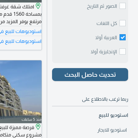
الصور ثم التاريخ
امتلك شقة غرفتين
بمساحة 0
كل اللغات
استوديوهات للبيع في 
للسكن أو الاستثمار م
العربية أولا
استوديوهات للبيع في
الإنجليزية أولا
تحديث حاصل البحث
ربما ترغب بالاطلاع على
استوديو للبيع
منذ 5 ساعات
فرصة مميزة للبيع
استوديو للايجار