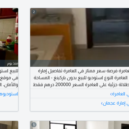
2
منذ يوم
العامرة فرصة سعر ممتاز في العامرة تفاصيل إمارة
للبيع استو
 العامرة النوع استوديو للبيع بدون باركينغ - المساحة
في موقع ح
493 قدم - الاطلالة اطلالة جزئية على العامرة السعر 200000 درهم فقط
والأمان. ا
ة للتواصل
›
 العامرة
استوديوها
مميزات ال
›
 إمارة عجمان
لمزيد من
5