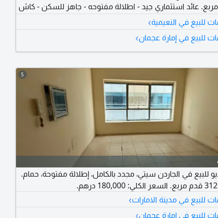
م مربع. عائد استثماري جيد - اطلالة مفتوحه - جاهز للسكن - كاش
اور C الاستوديو في الطابق العلوي. يحتوي الاستوديو على موقف خاص
›
ت للبيع في النعيمية
الأستوديو فاضي وجاهز للسكن والاستثمار. موقع البرج ممتاز
›
ت للبيع في إمارة عجمان
عه المذهل على طريق الكويت
5
و للبيع في الجاردن سيتي، مجدد بالكامل، إطلالة مفتوحة، حمام.
›
ت للبيع في مدينة الامارات
›
ت للبيع في إمارة عجمان