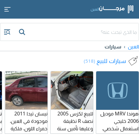
العين
العين
سيارات
سيارات للبيع
(518)
هوندا MRV موديل
للبيع لكزس 2005
نيسان تيدا 2011
2006 خليجي
نصف R نظيفة
موجودة في العين،
ب
استعمال شخصي،
وعليها تأمين سنة
حمراء اللون، ملكية
ب
المطلوب 9000
واحدة فقط، بسعر
صناعية، أوتوماتيك،
وا