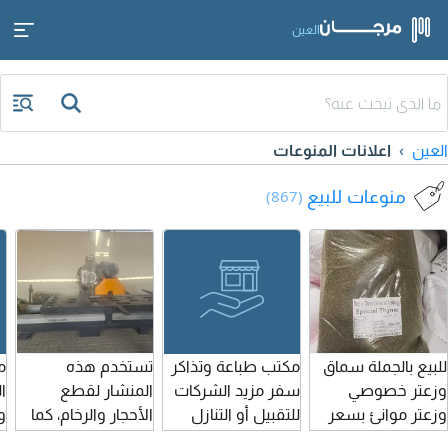
العين
العين
اعلانات المنوعات
منوعات للبيع
(867)
للبيع بالجملة سماق
مكتب طباعة وتذاكر
تستخدم هذه
م
وزعتر خصوصي
سفر مزيد الشركات
المنشار لقطع
ا
وزعتر موانئ بسعر
للتقبيل أو التنازل
الأحجار والرخام، كما
و
ممتاز
رخصة سارية فيها 3
تستخدم لعمل
ب