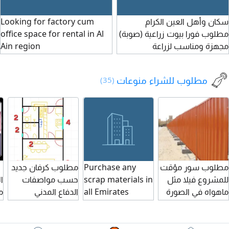
سكان وأهل العين الكرام
Looking for factory cum
مطلوب فورا بيوت زراعية (صوبة)
office space for rental in Al
مجهزة ومناسب لزراعة
Ain region
الخضروات والورقيات والشتلات،
مع بيئة مناسبة للانتاج على مدار
مطلوب للشراء منوعات
(35)
العام. لكن مطلوب قريب مدينة
العين
مطلوب سور مؤقت
Purchase any
مطلوب كرفان جديد
للمشروع فيلا مثل
scrap materials in
حسب مواصفات
ا
ماهواه في الصورة
all Emirates
الدفاع المدني
م
131 متر
please contact
والصورة المرفقه
يتكون من غرفة
ب
ومجلس وحمامين
ع