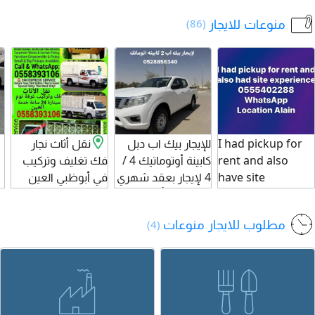
كوته وعقد إيجار
الأخاديد الحجرية
و
منوعات للايجار
(86)
ساري يرجى التواصل
ونحت الكورنيشات،
ا
لمن يرغب عن طريق
وتقطع بطرق وزوايا
و
مختلفة. يمكن
ا
تحريكها في جميع
الاتجاهات، ويمكن
س
رفع وخفض شفرة
المنشار حسب الحجم
I had pickup for
للإيجار بيك اب دبل
نقل أثاث نجار
المطلوب
rent and also
كابينة أوتوماتيك 4 /
فك تغليف وتركيب
have site
4 لإيجار بعقد شهري
في أبوظبي العين
experience
أو سنوي تأمين
الامارات العربية
location in Al Ain
شامل
المتحدة خدمات نقل
مطلوب للايجار منوعات
(4)
contact
أثاث فك وتغليف
وتركيب في أبوظبي
العين الامارات جميع
أنواع السيارات
وبروفشنل نجار