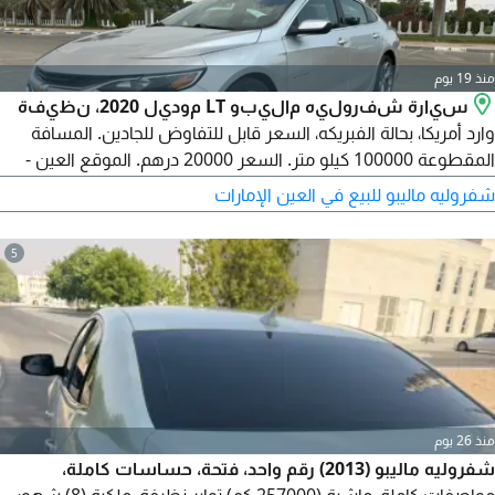
منذ 19 يوم
سيارة شفروليه ماليبو LT موديل 2020، نظيفة
وارد أمريكا، بحالة الفبريكه، السعر قابل للتفاوض للجادين. المسافة
المقطوعة 100000 كيلو متر. السعر 20000 درهم. الموقع العين -
اليحر.
شفروليه ماليبو للبيع في العين الإمارات
5
منذ 26 يوم
شفروليه ماليبو (2013) رقم واحد، فتحة، حساسات كاملة،