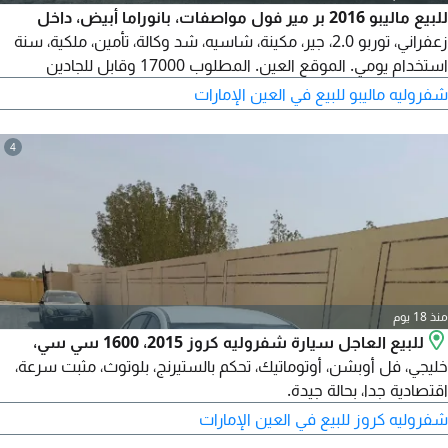
للبيع ماليبو 2016 بر مير فول مواصفات، بانوراما أبيض، داخل
زعفراني، توربو 2.0، جير، مكينة، شاسيه، شد وكالة، تأمين، ملكية، سنة
استخدام يومي. الموقع العين. المطلوب 17000 وقابل للجادين
شفروليه ماليبو للبيع في العين الإمارات
4
منذ 18 يوم
للبيع العاجل سيارة شفروليه كروز 2015، 1600 سي سي،
خليجي، فل أوبشن، أوتوماتيك، تحكم بالستيرنج، بلوتوث، مثبت سرعة،
اقتصادية جدا، بحالة جيدة.
شفروليه كروز للبيع في العين الإمارات