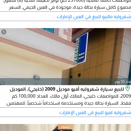
مواصفات كاملة، ماشية (257000 كم) تواير نظيفة، ملكية (8) شهور،
مصبوغ كامل سيارة بحالة جيدة، موجودة في العين الجيمي، السعر
(13000) وقابل للتفاوض، للتواصل
شفروليه ماليبو للبيع في العين الإمارات
5
منذ 55 يوم
للبيع سيارة شفروليه أفيو موديل 2009 (خليجي). الموديل
2009، المواصفات خليجي، المالك أول مالك. العداد 100,000 كم
فقط. السيارة بحالة جيدة ومستخدمة استخداماً شخصياً. للمهتمين
يرجى التواصل للاستفسار والمعاينة. رقم التواصل.
شفروليه افيو للبيع في العين الإمارات