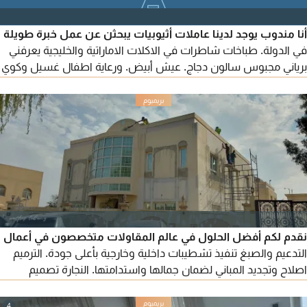
أنا مندوب يوجد لدينا عاملات أثيوبيات يبحثن عن عمل خبرة طويلة
في الدولة. طباخات شاطرات في الاكلات الاماراتية والخليجية يعرفني
برياني مجبوس سالون دجاج. عيش أبيض. ورعاية اطفال غسيل وكوي
ملابس. ورعاية كبار السن وأصحاب الهمم. أيضا يوجد عاملات فيزا
زيارة أول مرة في الدولة. أمينات وموثوق بهم
نقدم لكم أفضل الحلول في عالم المقاولات متخصصون في أعمال
التدعيم والصبغ تنفيذ تشطيبات داخلية وخارجية بأعلى جودة. الترميم
اصلاح وتجديد المباني لضمان جمالها واستدامتها. النجارة تصميم
وتنفيذ أعمال خشبية مميزة. تركيب السيراميك دقة في التركيب
ولمسات نهائية رائعة. الجبسون بورد تشكيل أسقف وجدران جبسون
4