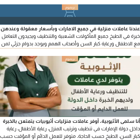
عندنا عاملات منزلية في جميع الامارات وبأسعار معقولة وعندهن
خبرة في الطبخ جميع المأكولات الشعبية والتنظيف ويجيدون التعامل
مع الاطفال ورعاية كبار السن وأصحاب الهمم ويوجد بدوام جزئي لمن
يريد. التواصل للجادين فقط
أنا سلمى الأثيوبية. أوفر عاملات منزليات أثيوبيات يتمتعن بالخبرة
داخل دولة الإمارات في تنظيف وترتيب المنزل، رعاية الأطفال، رعاية
كبار السن، الطبخ حسب الحاجة. متوفر للعمل الدائم أو المؤقت حسب