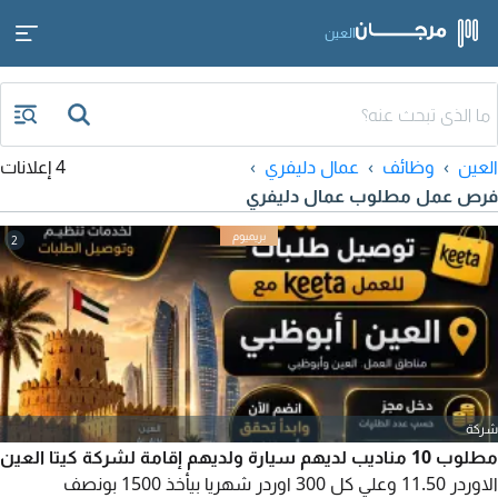
العين
العين
وظائف
عمال دليفري
4 إعلانات
فرص عمل مطلوب عمال دليفري
2
شركة
مطلوب 10 مناديب لديهم سيارة ولديهم إقامة لشركة كيتا العين
الاوردر 11.50 وعلي كل 300 اوردر شهريا بيأخذ 1500 بونصف