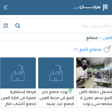
العين
العين
مصانع
مصانع للبيع
(4)
مشغل خياطة كامل
يوجد مصنع حجر
فرصة استثمارية
للبيع بسعر مغري لا
للبيع في مدينة العين.
مميزة في امارة العين
ينفصه شيء يوجد
مصنع جيد. يشبه
مصنع أخشاب متاح
ستور كامل للقماش
الجديد. في مدينة
للبيع - جاهز للتشغيل.