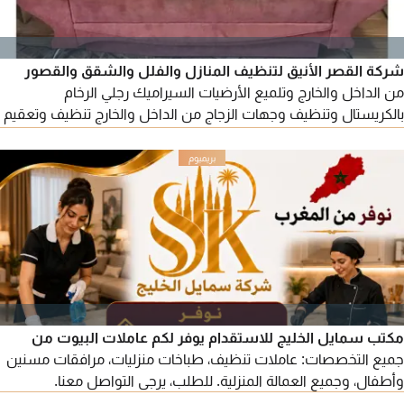
شركة القصر الأنيق لتنظيف المنازل والفلل والشقق والقصور
من الداخل والخارج وتلميع الأرضيات السيراميك رجلي الرخام
بالكريستال وتنظيف وجهات الزجاج من الداخل والخارج تنظيف وتعقيم
خزانات المياه وحممات السباحة تنظيف المطابخ وازالة أصعب الدهون
بالمواد المخصصه تنظيف الكنب والسجاد والستائر والمراتب تنظيف
النجف خصم 20 علي جميع الأعمال اتصل الآن
مكتب سمايل الخليج للاستقدام يوفر لكم عاملات البيوت من
جميع التخصصات: عاملات تنظيف، طباخات منزليات، مرافقات مسنين
وأطفال، وجميع العمالة المنزلية. للطلب، يرجى التواصل معنا.