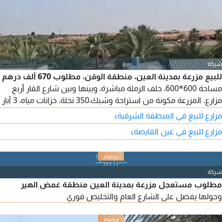
شركة
للبيع مزرعة بمدينة العين، منطقة الوقن، مطلوب 670 ألف درهم
مساحة 600*600، خلف الرملة مباشرة، وبينها وبين شارع القار أربع
مزارع. المزرعة مكونة من استراحة وشبك،350 نخلة، خزانات مياه، 3 آبار
(2 تعمل وواحد احتياط) مياه حلوة. التسجيل فقط للاماراتيين
›
مزارع للبيع في المنطقة الشرقية
›
مزارع للبيع في عين الفايضة
شركة
مطلوب مستعجل مزرعة بمدينة العين منطقة غمض الهير
وحولها يفضل على الشارع العام والتخليص فوري