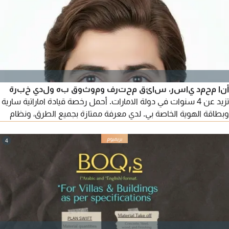
أنا محمد ياسر، سائق محترف وموثوق به ولدي خبرة
تزيد عن 4 سنوات في دولة الامارات. أحمل رخصة قيادة اماراتية سارية
وبطاقة الهوية الخاصة بي. لدي معرفة ممتازة بجميع الطرق، ونظام
تحديد المواقع (GPS) وقوانين المرور، وسجلي المروري نظيف تماما. أنا
جاهز ومستعد للمباشرة في العمل فورا وبدوام كامل
4