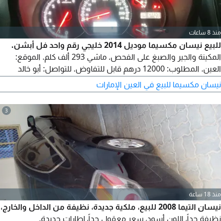
منذ 8 ساعات
للبيع نيسان مكسيما موديل 2014 خليجي رقم واحد فل أبشن.
المكينة والجير والصبغ على الفحص. ماشي 293 ألف كلم. الموقع:
العين. المطلوب: 12000 درهم قابل للتفاوض. للتواصل: أبو خالد
05010055540.
نيسان مكسيما للبيع في العين الإمارات
3
منذ 18 ساعة
نيسان التيما 2008 للبيع، ملكية جديدة، نظيفة من الداخل والخارج،
نظيفة جداً، اللون أسود، سعر معقول جداً، إطارات جديدة.