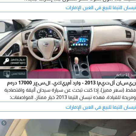
نيسان التيما للبيع في العين الإمارات
منذ 21 ساعة
نيسان ألتيما 2013 - وارد أمريكي. السعر 17000 درهم
فقط (سعر مميز). إذا كنت تبحث عن سيارة سيدان أنيقة واقتصادية
ومريحة للقيادة، فهذه نيسان التيما 2013 خيار ممتاز. المواصفات:
الممشى 247000 ميل (حوالي 397500 كم). دخول وتشغيل ذكي
نيسان التيما للبيع في العين الإمارات
(Smart Key). شاشة لمس. كاميرا خلفية. مقاعد جلد. متاح رقم
الشاصي لفحص جميع الحوادث.
5