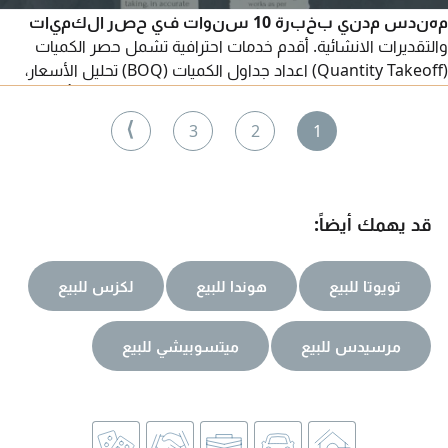
مهندس مدني بخبرة 10 سنوات في حصر الكميات
والتقديرات الانشائية. أقدم خدمات احترافية تشمل حصر الكميات
(Quantity Takeoff) اعداد جداول الكميات (BOQ) تحليل الأسعار،
واعداد تقارير التدفق النقدي (Cash Flow) للفلل والمباني، بأسعار
مناسبة. للحصول على خدمات تقدير موثوقة، يرجى زيارة
⟩
3
2
1
قد يهمك أيضاً:
تويوتا للبيع
هوندا للبيع
لكزس للبيع
مرسيدس للبيع
ميتسوبيشي للبيع