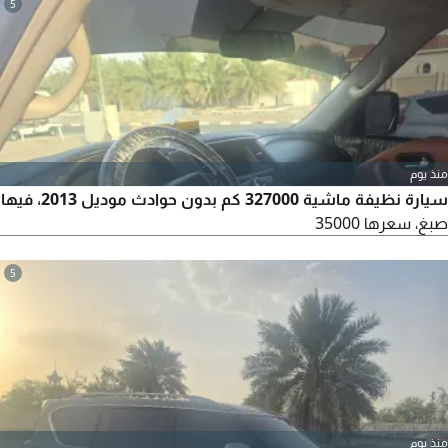
5
منذ يوم
سيارة نظيفة ماشية 327000 كم بدون حوادث موديل 2013، فيها
صبغ، سعرها 35000
5
منذ يوم