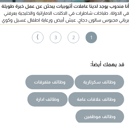
أنا مندوب يوجد لدينا عاملات أثيوبيات يبحثن عن عمل خبرة طويلة
في الدولة. طباخات شاطرات في الاكلات الاماراتية والخليجية يعرفني
برياني مجبوس سالون دجاج. عيش أبيض ورعاية اطفال غسيل وكوي
ملابس. ورعاية كبار السن وأصحاب الهمم. أيضا يوجد عاملات فيزا
زيارة أول مرة في الدولة. أمينات وموثوق بهم
⟩
3
2
1
قد يهمك أيضاً:
وظائف سكرتارية
وظائف متفرقات
وظائف علاقات عامة
وظائف ادارة
وظائف موظفين