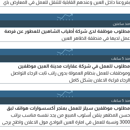
بفروعنا داخل العين وعندهم القابلية للتنقل للعمل في المعارض باي
مكان في الامارات اللي شايف نفسه مناسب ولديه خبرة في بيع
العطور يرسل أل CV علي الواتساب مع رسالة تعريفية عن نفسه
وخبراته ومهارته
منذ ساعتين
مطلوب موظفة لدى شركة أطياب الشاهين للعطور عن فرصة
عمل لديها في منطقة الظاهر العين
منذ 5 ساعات
مطلوب للعمل في شركة عقارات مدينة العين موظفين
وموظفات للعمل بنظام العمولة بدون راتب ثابت الرجاء التواصل
الرجاء قراءة الاعلان بشكل كامل
منذ 5 ساعات
مطلوب موظفين سيلز للعمل بمتجر أكسسوارات هواتف لبق
حسن المظهر يتقن أسلوب المبيع من يجد نفسه مناسب براتب
3000 ونسبة للعمل في امارة العين البوادي مول الاعلان واظح يرجى
إرسال السيرة الذاتية وسيتم التواصل فيما بعد