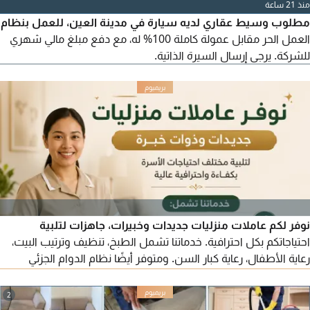
الاستفسارات شرح البرامج والدورات واغلاق المبيعات
منذ 21 ساعة
مطلوب وسيط عقاري لديه سيارة في مدينة العين، للعمل بنظام
العمل الحر مقابل عمولة كاملة 100% له، مع دفع مبلغ مالي شهري
للشركة. يرجى إرسال السيرة الذاتية.
نوفر لكم عاملات منزليات جديدات وخبيرات، جاهزات لتلبية
احتياجاتكم بكل احترافية. خدماتنا تشمل الطبخ، تنظيف وترتيب البيت،
رعاية الأطفال، رعاية كبار السن. ومتوفر أيضًا نظام الدوام الجزئي
حسب احتياجكم. للتواصل والاستفسار، نحن في خدمتكم.
2