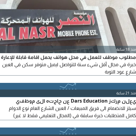
منذ 18 ساعة
مطلوب موظف للعمل في محل هواتف يحمل اقامة قابلة للإعارة
خبرة في مجال أقل شيء سنة للتواصل ايميل متوفر سكن في العين
شارع عود التوبة
منذ 21 ساعة
يعلن مركز Dars Education عن حاجته الى موظفي
سيلز للانضمام الى فريق المبيعات / العين الشارع العام نوع الدوام
كامل المتطلبات خبرة سابقة في (المجال التعليمي فقط لا غير)
مهارات تواصل واقناع قوية القدرة على متابعة العملاء وتحقيق
التارجت المهام التواصل مع العملاء المحتملين والرد على