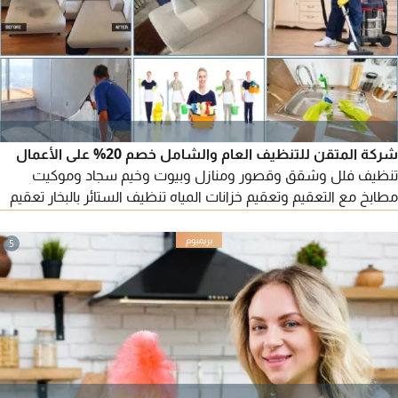
شركة المتقن للتنظيف العام والشامل خصم 20% على الأعمال
تنظيف فلل وشقق وقصور ومنازل وبيوت وخيم سجاد وموكيت
مطابخ مع التعقيم وتعقيم خزانات المياه تنظيف الستائر بالبخار تعقيم
المنازل والفلل الزجاج من الداخل والخارج تنظيف المسابح وأحواض
السباحة مع التعقيم جلي وتلميع الرخام بالكر سال وجلي الكاشى
5
ومكافحة جميع أنواع الحشرات