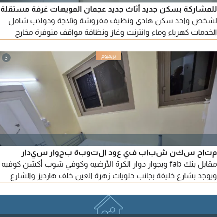
للمشاركة بسكن جديد أثاث جديد عجمان المويهات غرفة مستقلة
لشخص واحد سكن هادي ونظيف مفروشة وثلاجة ودولاب شامل
الخدمات كهرباء وماء وانترنت وغاز ونظافة مواقف متوفرة مخارج
سهلة الإيجار 1300 درهم
3
متاح سكن شباب في عود التوبة بجوار سيدار
مقابل بنك fab وبجوار دوار الكرة الأرضيه وكوفي شوب أكشن كوفيه
ويوجد بشارع خليفة بجانب حلويات زهرة العين خلف هارديز والشارع
العام خلف الكرامة سنتر مقابل مسجد الشيخه سلامه قريب من
الفلاح بلازا ومركز الامارات جميع المناطق قريبة من محطة الباصات
والخدمات العامة ومتاح سراير مشاركة بغرفة كبيرة غرف ثنائية وثلاثية