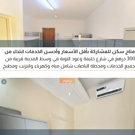
متاح سكن للمشاركة بأقل الأسعار وأحسن الخدمات ابتداء من
300 درهم في شارع خليفة وعود التوبة في وسط المدينة قريبة من
جميع الخدمات ومحطة الباصات شامل مياه وكهرباء وانترنت ومطبخ
كامل ونظافة مستمرة مطلوب شباب ملتزم
4