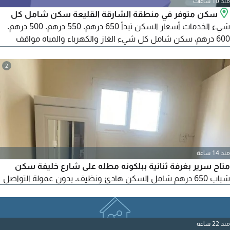
منذ 10 ساعات
سكن متوفر في منطقة الشارقة القليعة سكن شامل كل
شيء الخدمات أسعار السكن تبدأ 650 درهم. 550 درهم. 500 درهم.
600 درهم، سكن شامل كل شيء الغاز والكهرباء والمياه مواقف
السيارات مجانية خلف نادي السيدات الشارقة خلف مستشفى
السعودي الألماني خلف جمعية التعاونية خلف مستشفى الامارات
2
الأوروبي سكن هادي، ونظيف لكل الموظفين التواصل تكييف
المركزي كهرباء مياه غاز طبيعي انترنت سريع جميع الخدمات متوفرة
قريب على كورنيش
منذ 14 ساعة
متاح سرير بغرفة ثنائية ببلكونه مطله على شارع خليفة سكن
شباب 650 درهم شامل السكن هادئ ونظيف. بدون عمولة التواصل
منذ 22 ساعة