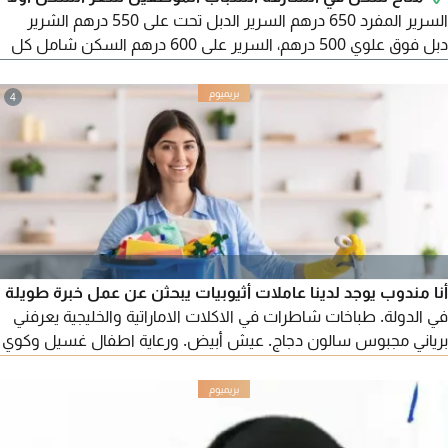
السرير المفرد 650 درهم السرير الدبل تحت على 550 درهم الشرير
دبل فوق علوي 500 درهم، السرير على 600 درهم السكن شامل كل
شيء تكييف مركزي مواقف السيارات مجانية خلال 24 ساعة جميع
الخدمات متوفرة خلف المجلس الأعلى للسيدات الشارقة جنب
4
مستشفى السعودي الألماني جنب مستشفى الامارات الأوروبي جنب
جمعية الشارقة التعاونية جنب محطة الباص سكن هادئ ونظيف
و450 درهم
أنا مندوب يوجد لدينا عاملات أثيوبيات يبحثن عن عمل خبرة طويلة
في الدولة. طباخات شاطرات في الاكلات الاماراتية والخليجية يعرفني
برياني مجبوس سالون دجاج. عيش أبيض. ورعاية اطفال غسيل وكوي
ملابس. ورعاية كبار السن وأصحاب الهمم. أيضا يوجد عاملات فيزا
زيارة أول مرا في الدولة. أمينات وموثوق بهم