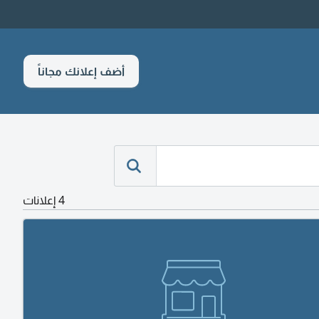
أضف إعلانك مجاناً
4 إعلانات