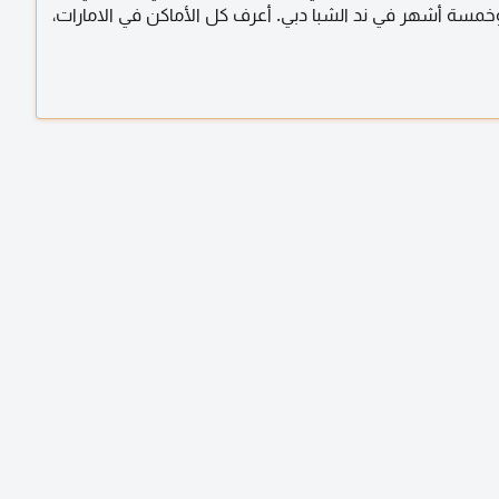
 وخمسة أشهر في ند الشبا دبي. أعرف كل الأماكن في الامارات،
دمت خرائط جوجل ولا بدون خرائط جوجل دبي، أبوظبي، العين،
لفجيرة، رأس الخيمة وغيرها. حاليا ما عندي شغل، وأدور على
 منزل في دبي ولا العين. أتكلم وأكتب باللغتين الانجليزية