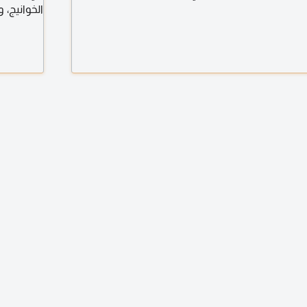
الخوانيج،
سواء استخ
الشارقة، ا
وظيفة سائق
والعربية