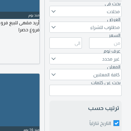
بحث في
محلات
منذ يوم
العرض
أريد مقهى للبيع فروغ
مطلوب للشراء
فروغ حصرا
السعر
عرف نوم
غير محدد
المعلن
كافة المعلنين
بحث عن كلمات
ترتيب حسب
التاريخ تنازلياً
منذ 16 يوم