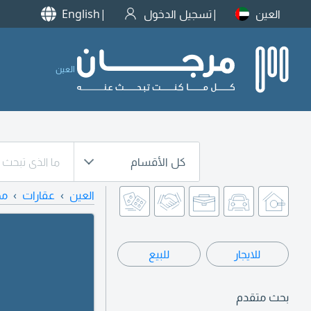
العين
تسجيل الدخول
English
العين
كل الأقسام
العين
عقارات
مح
للايجار
للبيع
بحث متقدم