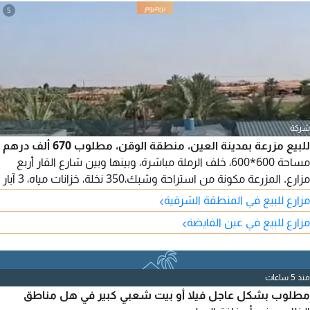
5
شركة
للبيع مزرعة بمدينة العين، منطقة الوقن، مطلوب 670 ألف درهم
مساحة 600*600، خلف الرملة مباشرة، وبينها وبين شارع القار أربع
مزارع. المزرعة مكونة من استراحة وشبك،350 نخلة، خزانات مياه، 3 آبار
(2 تعمل وواحد احتياط) مياه حلوة. التسجيل فقط للاماراتيين
›
مزارع للبيع في المنطقة الشرقية
›
مزارع للبيع في عين الفايضة
منذ 5 ساعات
مطلوب بشكل عاجل فيلا أو بيت شعبي كبير في هل مناطق