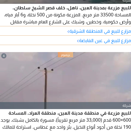
شركة
للبيع مزرعة بمدينة العين، ناهل، خلف قصر الشيخ سلطان.
المساحة 33500 متر مربع. المزرعة مكونة من 500 نخلة، و6 آبار مياه،
وأرض حكومية، وخطين، وشبك على الشارع العام مباشرة مقابل
الشعبية. مطلوب 2.2 مليون درهم.
›
مزارع للبيع في المنطقة الشرقية
›
مزارع للبيع في عين الفايضة
4
شركة
للبيع مزرعة في منطقة مدينة العين، منطقة العراد. المساحة
600×600 قدم (33,000 متر مربع تقريباً)، مسورة بالكامل بشبك. يوجد
190 نخلة من أجود أنواع النخيل. بئر واحد مع غطاس. استراحة للمالك