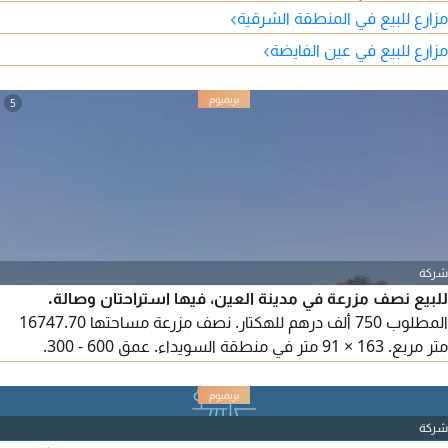
تشمل مجلساً، غرفة نوم ماستر مع خزائن، ومطبخ. مطلوب 590 ألف
›
مزارع للبيع في المنطقة الشرقية
درهم قابلة للتفاوض.
›
مزارع للبيع في عين الفايضة
5
شركة
للبيع نصف مزرعة في مدينة العين، فيها استراحتان وصالة.
المطلوب 750 ألف درهم للهكتار. نصف مزرعة مساحتها 16747.70
متر مربع. 163 × 91 متر في منطقة السويداء. عمق 600 - 300.
موصولة بالكهرباء، 140 نخلة، خزان مياه، 2 غطاس، غرفة عاملة منزلية،
2 سكن عمال. قابلة للتفاوض. تبعد عن مدينة دبي 45 دقيقة.
شركة