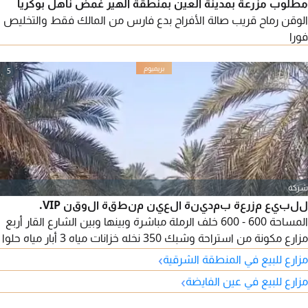
مطلوب مزرعة بمدينة العين بمنطقة الهير غمض ناهل بوكريا
الوقن رماح قريب صالة الأفراح بدع فارس من المالك فقط والتخليص
فورا
5
شركة
للبيع مزرعة بمدينة العين منطقة الوقن VIP.
المساحة 600 - 600 خلف الرملة مباشرة وبينها وبين الشارع القار أربع
مزارع مكونة من استراحة وشبك 350 نخله خزانات مياه 3 أبار مياه حلوا
مطلوب 650 ألف درهم قابلة للتفاوض التسجيل للاماراتيين
›
مزارع للبيع في المنطقة الشرقية
›
مزارع للبيع في عين الفايضة