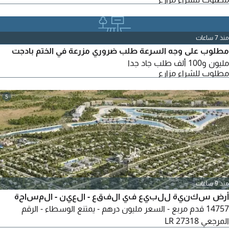
منذ 7 ساعات
مطلوب على وجه السرعة طلب ضروري مزرعة في الختم بادجت
مليون و100 ألف طلب جاد جدا
مطلوب للشراء مزارع
5
منذ 9 ساعات
أرض سكنية للبيع في الفقع - العين - المساحة
14757 قدم مربع - السعر مليون درهم - يمتنع الوسطاء - الرقم
المرجعي LR 27318