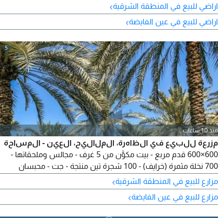
›
اراضي للبيع في المنطقة الشرقية
›
اراضي للبيع في عين الفايضة
5
منذ 10 ساعات
مزرعة للبيع في الظاهرة، الملاليح، العين - المساحة
600×600 قدم مربع - بيت مكوَّن من 5 غرف - مجالس وملحقاتها -
700 نخلة مثمرة (خرايف) - 100 شجرة تين منتجة - جت - محبسان
للمياه - مياه عذبة بدون تحلية - بسعر 1,500,000 درهم - يمتنع
›
مزارع للبيع في المنطقة الشرقية
الوسطاء - الرقم المرجعي FM 27605
›
مزارع للبيع في عين الفايضة