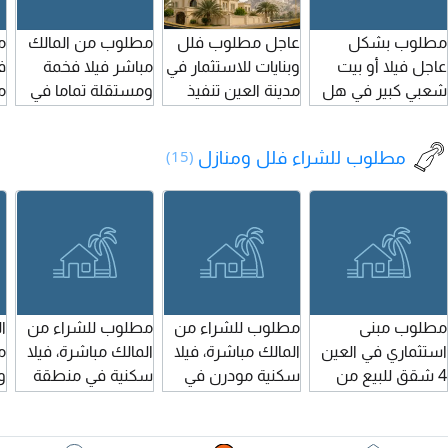
الإيجار السنوي 160
مطلوب بشكل
عاجل مطلوب فلل
مطلوب من المالك
م
ألف
عاجل فيلا أو بيت
وبنايات للاستثمار في
مباشر فيلا فخمة
ف
شعبي كبير في هل
مدينة العين تنفيذ
ومستقلة تماما في
مناطق الظاهر مزيد
وتخليص فوري
مدينة العين لا تبعد
00
أم غافة الهيلي
أكثر من 15 لين 20
مطلوب للشراء فلل ومنازل
(15)
دقيقة عن مركز
المدينة للتواصل
الرجاء الاتصال
مطلوب مبنى
مطلوب للشراء من
مطلوب للشراء من
ا
استثماري في العين
المالك مباشرة، فيلا
المالك مباشرة، فيلا
م
4 شقق للبيع من
سكنية مودرن في
سكنية في منطقة
و
المالك مباشر
المرخانية أو المناطق
الخالدية أو بالمناطق
ا
المجاورة لها
القريب عليها
50