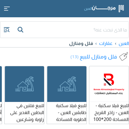
العين
العين
عقارات
فلل ومنازل
فلل ومنازل للبيع
(13)
للبيع فيلا سكنية -
للبيع فيلا سكنية
للبيع فلتين في
ل
العين - زاخر القريح
طابقين العين -
البطين الغدير على
أ
المساحة 200*100
الطويه المساحة
زاوية وشارعين
ا
تتكون من طابقين 5
100*120 تتكون
مساحة الأرض