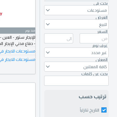
بحث في
مستودعات
العرض
للبيع
منذ يوم
السعر
- دفاع مدني الإيجار السنوي 170
عرف نوم
مستودعات للايجار في 
غير محدد
مستودعات للايجار في
المعلن
كافة المعلنين
بحث عن كلمات
ترتيب حسب
التاريخ تنازلياً