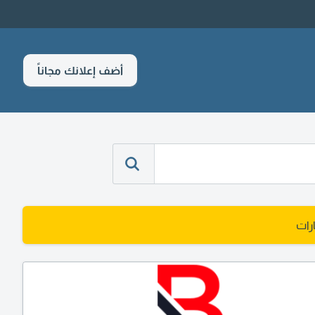
أضف إعلانك مجاناً
رات