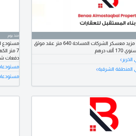
منذ يوم
للإيجار ستور - العين - مزيد معسكر الشركات المساحة 640 متر عقد موثق
 ألف درهم
›
دفعات شيك ت
الخرير
مستودعات ل
›
 المنطقة الشرقية
مستودعات 