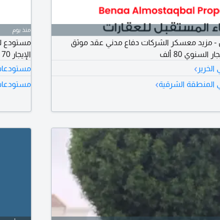
منذ يوم
ن - مزيد معسكر الشركات دفاع مدني عقد موثق
الإيجار 170 ألف - عقد موثق - ونظام دفاع مدني عمولة مكتب 5%
›
الخرير
مستودعات ل
›
 المنطقة الشرقية
مستودعات 