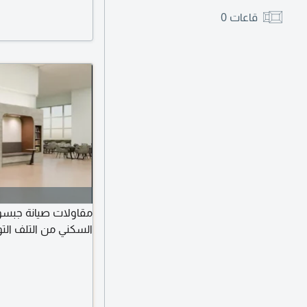
قاعات
0
مقاولات صيانة جبسون
السكني من التلف الت