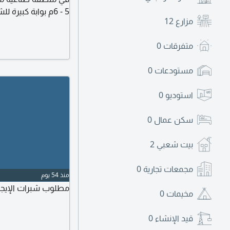
5 - 6م بوابة كبي
مزارع
12
nel
للعملاء لمن لديه عر
متفرقات
0
مستودعات
0
استوديو
0
سكن عمال
0
بيت شعبي
2
مجمعات تجارية
0
منذ 54 يوم
مطلوب شبرات الإيجار
مخيمات
0
قيد الإنشاء
0