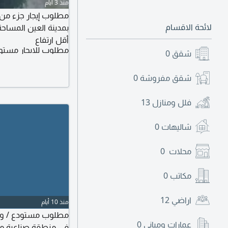
منذ 3 أيام
لائحة الاقسام
أقل ارتفاع
مطلوب للايجار مستو
شقق
0
شقق مفروشة
0
فلل ومنازل
13
شاليهات
0
محلات
0
مكاتب
0
اراضي
12
منذ 10 أيام
عمارات ومباني
0