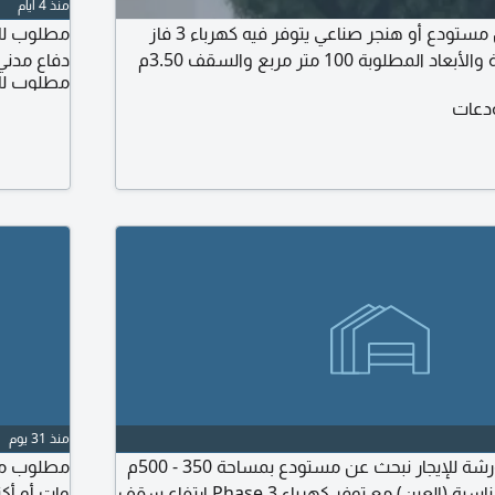
منذ 4 أيام
مطلوب إيجار جزء من مستودع أو هنجر صناعي يتوفر فيه كهرباء 3 فاز
مطلوب للإ
بمدينة العين المساحة والأبعاد المطلوبة 100 متر مربع والسقف 3.50م
دفاع مدني
مطلوب لل
دعات
منذ 31 يوم
مطلوب مستودع / ورشة للإيجار نبحث عن مستودع بمساحة 350 - 500م
في منطقة صناعية مناسبة (العين) مع توفر كهرباء 3 Phase ارتفاع سقف
وات أو أكث