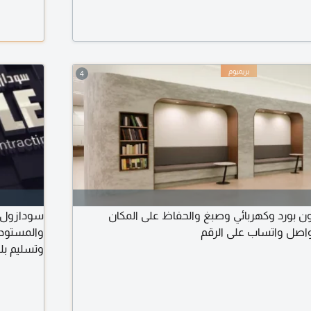
4
 بورد وكهربائي وصبغ والحفاظ على المكان
سودازول ل
واصل واتساب على الرقم
والمستودع
وتسليم بل
المستوى، 