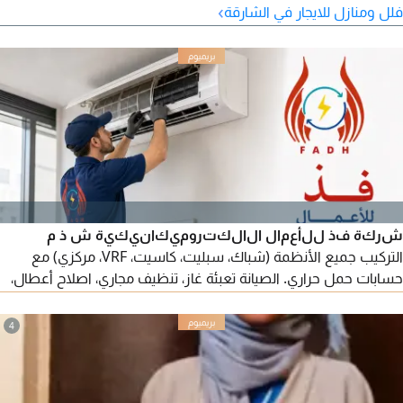
›
فلل ومنازل للايجار في الشارقة
شركة فذ للأعمال الالكتروميكانيكية ش ذ م
التركيب جميع الأنظمة (شباك، سبليت، كاسيت، VRF، مركزي) مع
حسابات حمل حراري. الصيانة تعبئة غاز، تنظيف مجاري، اصلاح أعطال،
وعقود صيانة سنوية. خدمة سريعة - قطع غيار أصلية - أسعار
تنافسية
4