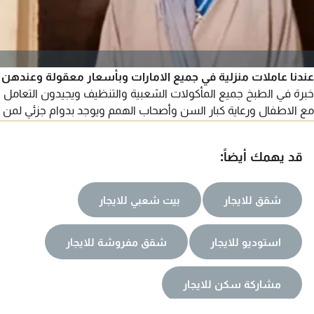
عندنا عاملات منزلية في جميع الامارات وبأسعار معقولة وعندهن
خبرة في الطبخ جميع المأكولات الشعبية والتنظيف ويجيدون التعامل
مع الاطفال ورعاية كبار السن وأصحاب الهمم ويوجد بدوام جزئي لمن
يريد. التواصل للجادين فقط
قد يهمك أيضاً:
شقق للايجار
بيت شعبي للايجار
استوديو للايجار
شقق مفروشة للايجار
مشاركة سكن للايجار