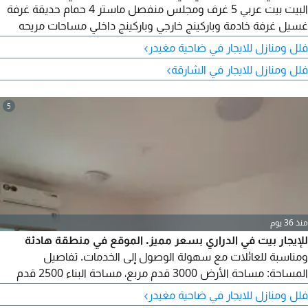
البيت بيت عربي 5 غرف ومجلس منفصل ماستر 4 حمام حديقة غرفة
غسيل غرفة خادمة وباركينج خارجي وباركينج داخلي مساحات مريحه
3500 قدم
›
فلل ومنازل للايجار في ضاحية مغيدر
›
فلل ومنازل للايجار في الشارقة
5
منذ 36 يوم
للإيجار بيت في الدراري بسعر مميز. الموقع في منطقة هادئة
ومناسبة للعائلات مع سهولة الوصول إلى الخدمات. تفاصيل
المساحة: مساحة الأرض 3000 قدم مربع، مساحة البناء 2500 قدم
مربع. مكونات العقار: ثلاث غرف نوم، صالة واسعة، مجلس مستقل.
›
فلل ومنازل للايجار في ضاحية مغيدر
الإيجار: 90000.