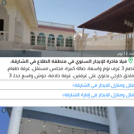
5
منذ 12 يوم
فيلا فاخرة للإيجار السنوي في منطقة الطلاع في الشارقة،
تضم 3 غرف نوم واسعة، صالة كبيرة، مجلس مستقل، غرفة طعام،
ملحق خارجي يحتوي على غرفتين، غرفة خادمة، حوش واسع جدا، 3
مداخل مستقلة، وتكييف سبليت. تقع في موقع هادئ قريب من
›
فلل ومنازل للايجار في الشارقة
جميع الخدمات. الإيجار السنوي 95000 درهم، ومخصصة للمواطنين
›
فلل ومنازل للايجار في إمارة الشارقة
5