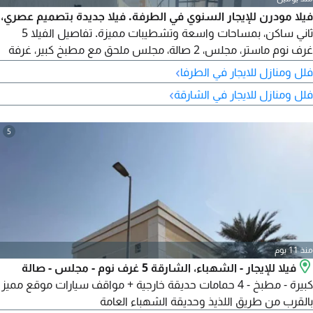
فيلا مودرن للإيجار السنوي في الطرفة. فيلا جديدة بتصميم عصري،
ثاني ساكن، بمساحات واسعة وتشطيبات مميزة. تفاصيل الفيلا 5
غرف نوم ماستر، مجلس، 2 صالة، مجلس ملحق مع مطبخ كبير، غرفة
خادمة، غرفة غسيل، مخزن، حوش وحديقة، كراج يتسع ل 4 سيارات
›
فلل ومنازل للايجار في الطرفا
المساحات مساحة الأرض 7450 قدم مربع، مساحة البناء 5000 قدم
›
فلل ومنازل للايجار في الشارقة
مربع. الإيجار السنوي 230000 درهم (غير قابل للتفاوض) الدفع 4
دفعات. التأمين شيك. موعد الاستلام فوري
5
منذ 11 يوم
فيلا للإيجار - الشهباء، الشارقة 5 غرف نوم - مجلس - صالة
كبيرة - مطبخ - 4 حمامات حديقة خارجية + مواقف سيارات موقع مميز
بالقرب من طريق اللذيذ وحديقة الشهباء العامة