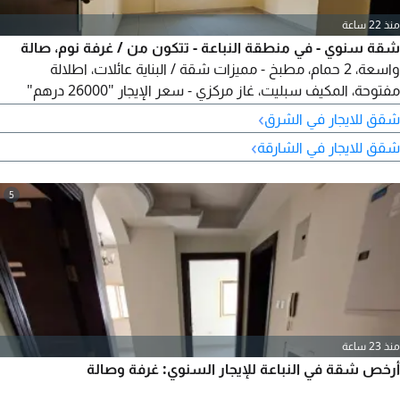
منذ 22 ساعة
شقة سنوي - في منطقة النباعة - تتكون من / غرفة نوم، صالة
واسعة، 2 حمام، مطبخ - مميزات شقة / البناية عائلات، اطلالة
مفتوحة، المكيف سبليت، غاز مركزي - سعر الإيجار "26000 درهم"
بالقرب من / مركز مبارك، لولو هايبر ماركت، دوار الساعة، وسائل
›
شقق للايجار في الشرق
المواصلات، جميع الخدمات
›
شقق للايجار في الشارقة
5
منذ 23 ساعة
أرخص شقة في النباعة للإيجار السنوي: غرفة وصالة