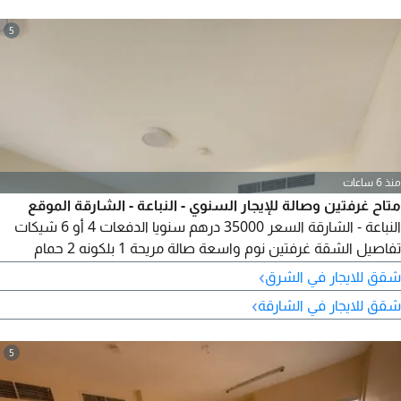
5
منذ 6 ساعات
متاح غرفتين وصالة للإيجار السنوي - النباعة - الشارقة الموقع
النباعة - الشارقة السعر 35000 درهم سنويا الدفعات 4 أو 6 شيكات
تفاصيل الشقة غرفتين نوم واسعة صالة مريحة 1 بلكونه 2 حمام
تكييف مركزي مناسبة للعائلات موقع حيوي وقريب من جميع الخدمات
›
شقق للايجار في الشرق
سوبر ماركت وبقالات مدارس وحضانات مساجد مطاعم وكافيهات
›
شقق للايجار في الشارقة
مواصلات عامة سعر ممتاز مقابل المساحة والموقع للحجز أو المعاينة
تواصل الآن
5