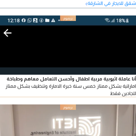
›
شقق للايجار في الشارقة
بنك دبي الاسلامي سهولة في السداد حتى 6 دفعات التأمين بشيك
أنا عاملة اثيوبية مربية اطفال وأحسن التعامل معاهم وطباخة
اماراتية بشكل ممتاز خمس سنة خبرة الامارة وتنظيف بشكل ممتاز
للجادين فقط