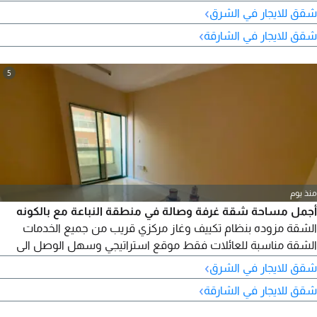
›
شقق للايجار في الشرق
›
شقق للايجار في الشارقة
5
منذ يوم
أجمل مساحة شقة غرفة وصالة في منطقة النباعة مع بالكونه
الشقة مزوده بنظام تكييف وغاز مركزي قريب من جميع الخدمات
الشقة مناسبة للعائلات فقط موقع استراتيجي وسهل الوصل الى
مخرج دبي والوصل الى عجمان متوفر موقف رملي مجاني خلف البناية
›
شقق للايجار في الشرق
الإيجار 25 ألف مع سهولة في السداد والتأمين شيك بارد بالحجز قبل
›
شقق للايجار في الشارقة
فوات الفرصه