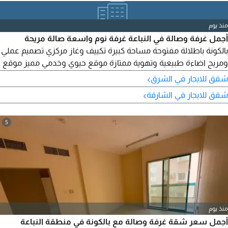
منذ يوم
أجمل غرفة وصالة في النباعة غرفة نوم واسعة صالة مريحة
بالكونة باطلالة مفتوحة مساحة كبيرة تكييف وغاز مركزي تصميم عملي
ومريح اضاءة طبيعية وتهوية ممتازة موقع حيوي وخدمي مميز موقع
قريب من الأسواق والمطاعم ووسائل المواصلات أمام مطعم ميدان
›
شقق للايجار في الشرق
الساعة سهولة الوصول الى جميع الخدمات والمرافق سعر مميز جدا
›
شقق للايجار في الشارقة
تسهيلات في الدفع على 6 دفعات الإيجار السنوي 25000 درهم فقط
للتواصل والاستفسار
5
منذ يوم
أجمل سعر شقة غرفة وصالة مع بالكونة في منطقة النباعة