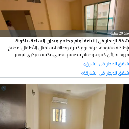
منذ 20 ساعة
شقة للإيجار في النباعة أمام مطعم ميدان الساعة. بلكونة
بإطلالة مفتوحة، غرفة نوم كبيرة وصالة لاستقبال الأطفال، مطبخ
مزود بخزائن كبيرة، وحمام بتصميم عصري. تكييف مركزي لتوفير
الطاقة، وغاز مركزي لراحة دائمة. نوافذ زجاجية توفر إضاءة طبيعية
›
شقق للايجار في الشرق
وتهوية ممتازة، مع تشطيبات بانوراما. بناية هادئة مزودة بكاميرات
›
شقق للايجار في الشارقة
مراقبة. موقع مميز وجميع الخدمات حول البناية. انتهز الفرصة!
5