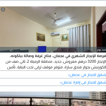
5
منذ يوم
فرصة للإيجار الشهري في عجمان. متاح غرفة وصالة ببلكونه.
الإيجار 3200 درهم، مفروش، جديد. منطقة الرميلة 2، ثاني صف من
الكورنيش بجوار فندق سارة. متوفر موقف ترابي تحت البناية. تأمين
500 درهم. موقع مميز وسهل المخرج، قريب من كل الخدمات. فرش
›
شقق للايجار في عجمان
راقي ومرتب. التواصل والاستفسار اتصال أو واتساب. اشترك في
›
شقق للايجار في إمارة عجمان
قناتي ليصلك كل جديد