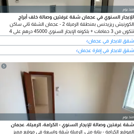
منذ يوم
للإيجار السنوي في عجمان شقة غرفتين وصالة خلف أبراج
الكورنيش ريزيدنس بمنطقة الرميلة 2 - عجمان الشقة ثاني ساكن
تتكون من 3 حمامات + بلكونه الإيجار السنوي 45000 درهم على 4
دفعات التأمين 4000 درهم كاش للتواصل إكرامي مصطفى
›
شقق للايجار في عجمان
›
شقق للايجار في إمارة عجمان
5
منذ يوم
شقة غرفتين وصالة للإيجار السنوي - الكرامة، الرميلة، عجمان
الموقع الكرامة - بناية منى، الرميلة شقة واسعة في موقع مميز