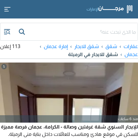
الإمارات
عقارات
شقق
شقق للايجار
إمارة عجمان
113 إعلان
عجمان
شقق للايجار في الرميلة
5
منذ 6 ساعات
للإيجار السنوي شقة غرفتين وصالة - الكرامة، عجمان فرصة مميزة
للسكن في موقع هادئ ومناسب للعائلات داخل بناية منى الرميلة.