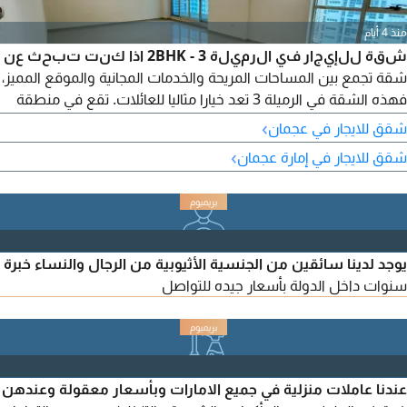
منذ 4 أيام
شقة للإيجار في الرميلة 3 - 2BHK اذا كنت تبحث عن
شقة تجمع بين المساحات المريحة والخدمات المجانية والموقع المميز،
فهذه الشقة في الرميلة 3 تعد خيارا مثاليا للعائلات. تقع في منطقة
حيوية قريبة من الأسواق، المدارس، المطاعم، وجميع الخدمات
›
شقق للايجار في عجمان
الأساسية، مع سهولة الوصول الى الطرق الرئيسية. تتميز الشقة
›
شقق للايجار في إمارة عجمان
بتصميم عملي وتشطيبات جيدة، حيث تضم غرفتي نوم، احداهما
ماستر، بالاضافة الى صالة واسعة تمنح أفراد الأسرة مساحة
يوجد لدينا سائقين من الجنسية الأثيوبية من الرجال والنساء خبرة
سنوات داخل الدولة بأسعار جيده للتواصل
عندنا عاملات منزلية في جميع الامارات وبأسعار معقولة وعندهن