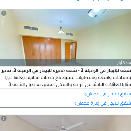
مجاني - موقف مجاني - صيانة مجانية - غاز مجاني
5
منذ 3 أيام
شقة للإيجار في الرميلة 3 - شقة مميزة للإيجار في الرميلة 3، تتميز
بمساحات واسعة وتشطيبات عملية، مع خدمات مجانية تجعلها خيارا
مثاليا للعائلات الباحثة عن الراحة والسكن المميز. تفاصيل الشقة 3
غرف نوم (أحداها ماستر) غرفة خادمة ماستر - صالة واسعة - 3
›
شقق للايجار في عجمان
حمامات بالاضافة الى حمام غرفة العاملة منزلية - مطبخ مغلق مجهز -
›
شقق للايجار في إمارة عجمان
خزائن حائط - موقف سيارات خاص مميزات العقار تكييف
5