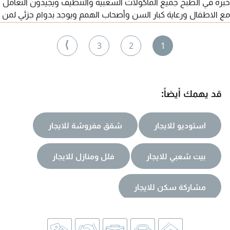
خبرة في الطبخ جميع المأكولات الشعبية والتنظيف ويجيدون التعامل
مع الاطفال ورعاية كبار السن وأصحاب الهمم ويوجد بدوام جزئي لمن
يريد التواصل للجادين فقط
⟩
3
2
1
قد يهمك أيضاً:
استوديو للايجار
شقق مفروشة للايجار
بيت شعبي للايجار
فلل ومنازل للايجار
مشاركة سكن للايجار