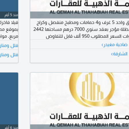
منذ 5 أيام
فيلا في الشهباء طابق واحد 5 غرف و4 حمامات ومطبخ منفصل وكراج
فيلا فاخرة
سيارة كبير مغطاة بمظلة مؤجر بعقد سنوي 7000 درهم مساحتها 2442
مربع. موا
›
أو تعديلات
 ضاحية مغيدر
فلل ومناز
›
الشارقة
فلل ومناز
بالكامل (
منذ 6 أيام