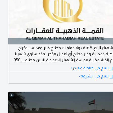
فيلا في الشهباء للبيع 5 غرف و4 حمامات مطبخ كبير ومجلس وكراج
اهزة ومصانة وغير محتاج أي تعديل مؤجر بعقد سنوي شهريا
7000 درهم الفيلا مقابلة مدرسة الشهباء الاعدادية للبنين مطلوب 950
وقابل للتفاوض
›
ل للبيع في ضاحية مغيدر
›
ل للبيع في الشارقة
4