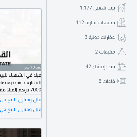
بيت شعبي
1,177
مجمعات تجارية
112
عقارات دولية
3
مخيمات
2
قيد الإنشاء
42
منذ 13 يوم
قاعات
6
للسيارة جاهزة ومصان
ألف درهم وقابل للت
فلل ومنازل للبيع في
فلل ومنازل للبيع في 