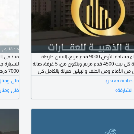
منذ 18 يوم
للبيع بيتين في الشهباء مساحة الأرض 9000 قدم مربع، البيتين خارطة
ملكية واحدة، ومساحة كل بيت 4500 قدم مربع ويتكون من، 5 غرفة، صالة
للسيارة ج
 وحوش من الأمام ومن الخلف والبيتين صيانة بالكامل كل
بيت مؤجر ب 60 ألف درهم في سنوي، ودخل البيتين 120000 ألف درهم
ألف درهم 
›
 ضاحية مغيدر
فلل ومناز
رهم
›
الشارقة
فلل ومناز