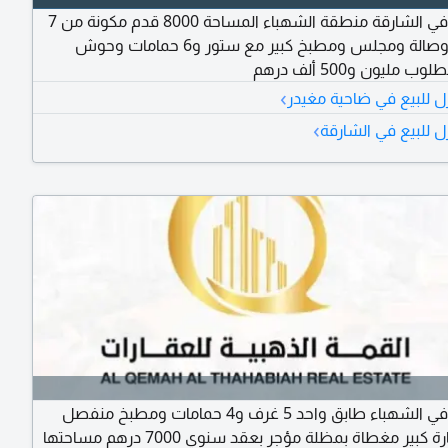
فيلا للبيع في الشارقة منطقة الشهباء المساحة 8000 قدم مكونة من 7
غرف نوم وصالة ومجلس ومطبخ كبير مع ستور و6 حمامات وحوش
 مليون و500 ألف درهم
›
ل للبيع في ضاحية مغيدر
›
ل للبيع في الشارقة
للبيع فيلا في الشهباء طابق واحد 5 غرف و4 حمامات ومطبخ منفصل
وكراج سيارة كبير مغطاة بمظلة مؤجر بعقد سنوي 7000 درهم مساحتها