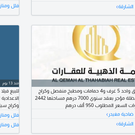
›
فلل ومناز
الشارقة
منذ 13 يوم
فيلا في الشهباء طابق واحد 5 غرف و4 حمامات ومطبخ منفصل وكراج
للبيع فيل
سيارة كبير مغطاة بمظلة مؤجر بعقد سنوي 7000 درهم مساحتها 2442
›
 ضاحية مغيدر
فلل ومناز
قابل للتفا
›
الشارقة
فلل ومناز
والوسطاء