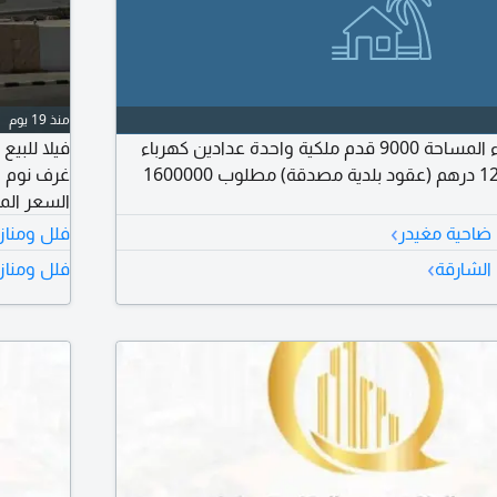
منذ 19 يوم
للبيع بيت في الشهباء المساحة 9000 قدم ملكية واحدة عدادين كهرباء
الدخل السنوي 120000 درهم (عقود بلدية مصدقة) مطلوب 1600000
السعر المطلوب
›
 ضاحية مغيدر
فلل ومناز
›
الشارقة
فلل ومناز