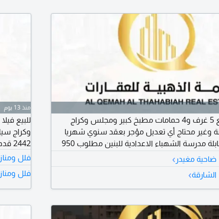
منذ 13 يوم
فيلا في الشهباء للبيع 5 غرف و4 حمامات مطبخ كبير ومجلس وكراج
ة وغير محتاج أي تعديل مؤجر بعقد سنوي شهريا
7000 درهم الفيلا مقابلة مدرسة الشهباء الاعدادية للبنين مطلوب 950
2442 قدم عمر البناء 9 سنوات
فاوض
›
فلل ومناز
 ضاحية مغيدر
›
فلل ومناز
الشارقة