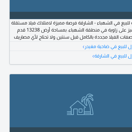
 للبيع في الشهباء - الشارقة فرصة مميزة لامتلاك فيلا مستقلة
بموقع مميز على زاوية في منطقة الشهباء، بمساحة أرض 13238 قدم
صفات الفيلا مجددة بالكامل قبل سنتين ولا تحتاج لأي مصاريف
. حجر قدسي فاخر داخل وخارج الفيلا. اضاءة داخلية وخارجية
›
ل للبيع في ضاحية مغيدر
مميزة. ديكورات جبسون بورد مع اضاءة مخفية. 10 مكيفات. عفش جديد
›
ل للبيع في الشارقة
منذ سنة) المرافق الخارجية بركة سباحة. مكان مخصص للشواء