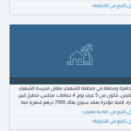
›
ل للبيع في الشارقة
ا جاهزة ومصانة في منطقة الشهباء، مقابل مدرسة الشهباء
الاعدادية للبنين. تتكون من 5 غرف نوم، 4 حمامات، مجلس، مطبخ كبير،
وكراج سيارة. الفيلا مؤجرة بعقد سنوي بعائد 7000 درهم شهريا، مما
يجعلها فرصة سكنية واستثمارية مميزة. السعر المطلوب 1100000 درهم
›
ل للبيع في ضاحية مغيدر
وض. للبيع المباشر للجادين فقط، والرجاء اعتذار المكاتب
›
ل للبيع في الشارقة