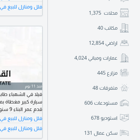
فلل ومنازل للبيع في 
محلات
1,375
مكاتب
40
اراضي
12,854
عمارات ومباني
4,024
مزارع
445
منذ 11 يوم
متفرقات
48
مستودعات
606
قدم عمر البناء 9 سنوات السعر المطلوب 950 ألف درهم
استوديو
678
فلل ومنازل للبيع في
فلل ومنازل للبيع في 
سكن عمال
131