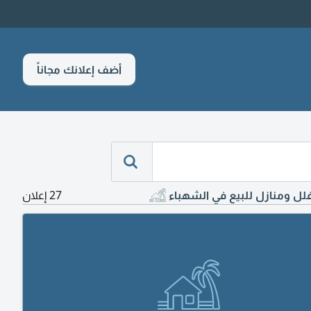
أضف إعلانك مجاناً
لل ومنازل للبيع في الشهباء
27 إعلان