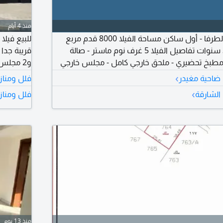
منذ 4 أيام
للبيع فيلا مميزة في الطرفا - أول ساكن مساحة الفيلا 8000 قدم مربع
للبيع فيل
طابقين - عمر البناء 3 سنوات تفاصيل الفيلا 5 غرف نوم ماستر - صالة
طبخ تحضيري - ملحق خارجي كامل - مجلس خارجي
ي - حمامين المطلوب 2300000 درهم
صيانة جدي
›
 ضاحية مغيدر
فلل ومناز
5000000 درهم
›
الشارقة
فلل ومناز
منذ 13 يوم