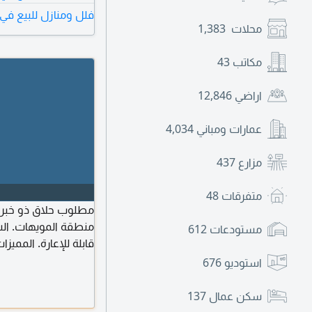
فلل ومنازل للبيع في 
محلات
1,383
مكاتب
43
اراضي
12,846
عمارات ومباني
4,034
مزارع
437
متفرقات
48
مطلوب حلاق ذو خبرة 
منطقة المويهات. الش
مستودعات
612
قابلة للإعارة. الممي
استوديو
676
سكن عمال
137