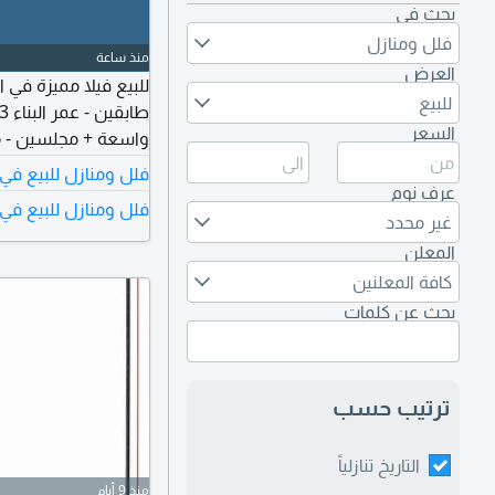
بحث في
فلل ومنازل
منذ ساعة
العرض
للبيع
السعر
واسعة + مجلسين - م
كبير - غرفتين - مطبخ خارج
فلل ومنازل للبيع في
عرف نوم
فلل ومنازل للبيع في 
غير محدد
المعلن
كافة المعلنين
بحث عن كلمات
ترتيب حسب
التاريخ تنازلياً
منذ 9 أيام