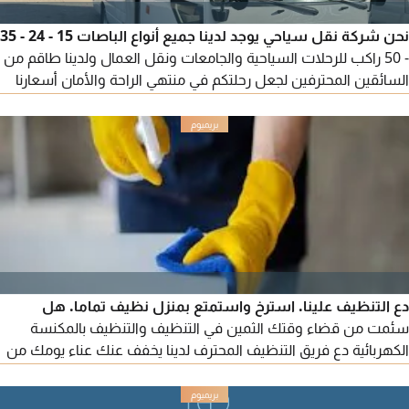
نحن شركة نقل سياحي يوجد لدينا جميع أنواع الباصات 15 - 24 - 35
- 50 راكب للرحلات السياحية والجامعات ونقل العمال ولدينا طاقم من
السائقين المحترفين لجعل رحلتكم في منتهي الراحة والأمان أسعارنا
تنافسية في متناول الجميع
دع التنظيف علينا. استرخ واستمتع بمنزل نظيف تماما. هل
سئمت من قضاء وقتك الثمين في التنظيف والتنظيف بالمكنسة
الكهربائية دع فريق التنظيف المحترف لدينا يخفف عنك عناء يومك من
المطابخ الى الحمامات، لدينا كل ما تحتاجه. حافظ على مظهر مكتبك
أنيقا واحترافيا. مثالي للمناسبات الخاصة أو لبداية جديدة. اتصل بنا اليوم