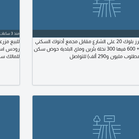
منذ 3 ساعات
للبيع مزرعة سييح ححرز بلوك 20 على الشارع مقابل مجمع أدنوك السكني
مساحة المزرعة 600 + 600 فيها 300 نخلة بئرين وماي البلدية حوض سكن
رودس است
ن و290 ألف) للتواصل
للمالك سور شبك 