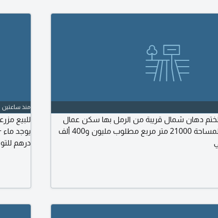
منذ ساعتين
لختم دهان شمال قريبة من الرمل بها سكن عمال
ونخيل ماء + كهرباء المساحة 21000 متر مربع مطلوب مليون و400 ألف
يوجد ماء 
ي
درهم للتو