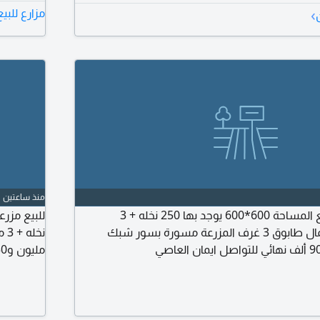
المطلوب 3 مليون و500 مميزات المزرعة مزرعة جاهزة للاستثمار الزراعي
›
مزارع للب
 خاصة للاستجمام العائلي
منذ ساعتين
للبيع مزرعة في الفقع المساحة 600*600 يوجد بها 250 نخله + 3
غطاسات + سكن عمال طابوق 3 غرف المزرعة مسورة بسور شبك
نخ
مليون و250 ألف نهائي للتواصل ايمان العاصي