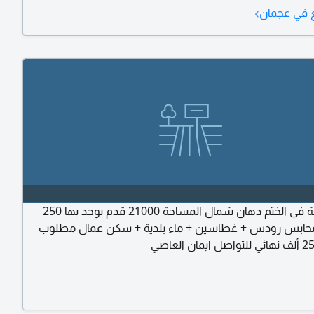
›
يع في عجمان
للبيع مزرعة في الختم دهان شمال المساحة 21000 قدم يوجد بها 250
له + 3 محابس رودس + غطاسين + ماء بلدية + سكن عمال مطلوب