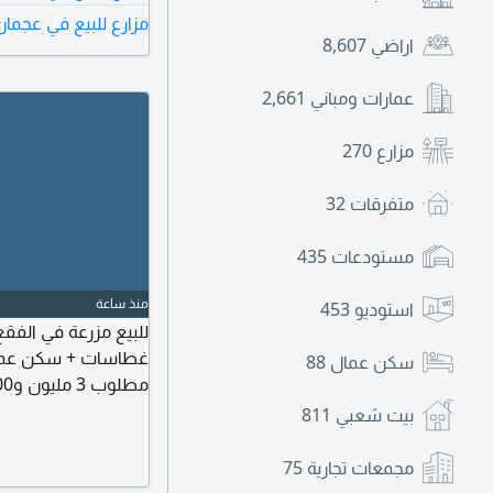
مزارع للبيع في عجمان
أو الترفيهي. استراحة
اراضي
8,607
عمارات ومباني
2,661
مزارع
270
متفرقات
32
مستودعات
435
منذ ساعة
استوديو
453
سكن عمال
88
مطلوب 3 مليون و900 ألف نهائي للتواصل ايمان العاصي
بيت شعبي
811
مجمعات تجارية
75