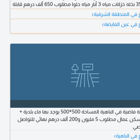
وشبك 350 نخله خزانات مياه 3 أبار مياه حلوا مطلوب 650 ألف درهم قابلة
تسجيل للاماراتيين
›
يع في المنطقة الشرقية
›
ع في عين الفايضة
للبيع مزرعة فاضية في الباهية المساحة 500*500 يوجد بها ماء بلدية +
كهرباء + سكن عمال مطلوب 5 مليون و200 ألف درهم نهائي للتواصل
اصي
›
ع في الباهية