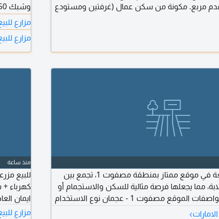
بع / 225,320.03 قدم مربع. مكونة من سكن عمال (غرفتين ومستودع
فة إلى استراحة عائلية (مجلس وحمام ومطبخ).
للتفاوض ال
مزارع للب
المزرعة مزروعة بالكامل بنخل، أكثر من 300 نخلة، مع شبكة ري زراعية
مزارع للبي
متكاملة. يوجد أيضاً حوض 8 × 8. توفر المياه من الحكومة والكهرباء. السعر
منذ ساعة
للبيع مزرعة واسعة في موقع ممتاز بمنطقة مصفوت 1، تجمع بين
ابة، مما يجعلها فرصة مثالية للسكن والاستجمام أو
للاستثمار الزراعي. المواصفات الموقع مصفوت 1 - عجمان نوع الاستخدام
ايمان الع
مزرعة + استراحة مساحة الأرض 11380 متر (122493 قدم تقريبا) السعر
›
مزارع للبي
الامارات