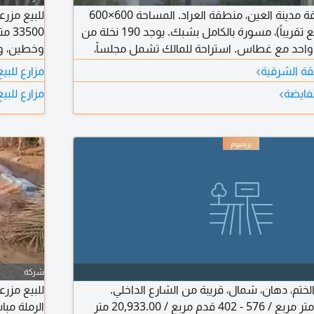
للبيع مزرعة في منطقة مدينة العين، منطقة العراد. المساحة 600×600
للبيع مزر
قدم (33,000 متر مربع تقريباً)، مسورة بالكامل بشبك. يوجد 190 نخلة من
ئر واحد مع غطاس. استراحة للمالك تشمل مجلساً،
غرفة نوم ماستر مع خزائن، ومطبخ. مطلوب 590 ألف درهم قابلة
مليون دره
›
قة الشرقية
مزارع للب
›
لفايضة
مزارع للبي
شركة
لختم، دهان، شمال، قريبة من الشارع الداخلي.
المساحة: 173 - 121 متر مربع / 576 - 402 قدم مربع / 20,933.00 متر
الرملة مبا