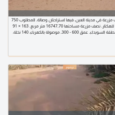
للبيع نصف مزرعة في مدينة العين، فيها استراحتان وصالة. المطلوب 750
ألف درهم للهكتار. نصف مزرعة مساحتها 16747.70 متر مربع. 163 × 91
متر في منطقة السويداء. عمق 600 - 300. موصولة بالكهرباء، 140 نخلة،
خزان مياه، 2 غطاس، غرفة عاملة منزلية، 2 سكن عمال. قابلة للتفاوض.
دبي 45 دقيقة.