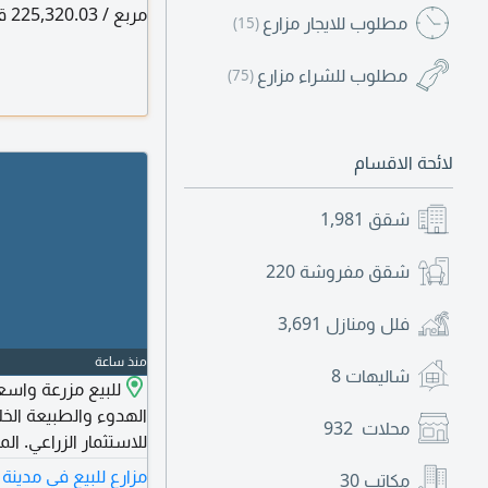
مر
مطلوب للايجار مزارع
(15)
ومطبخ وحمام) بالإضا
مطلوب للشراء مزارع
(75)
المطلوب: مليون و550 ألف درهم، قابل للتفاوض. نعتذر من الوسطاء.
لائحة الاقسام
شقق
1,981
شقق مفروشة
220
فلل ومنازل
3,691
منذ ساعة
شاليهات
8
الهدوء والطبيعة الخل
محلات
932
مزارع للبيع في مدينة 
مكاتب
30