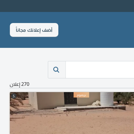
أضف إعلانك مجاناً
270 إعلان
5