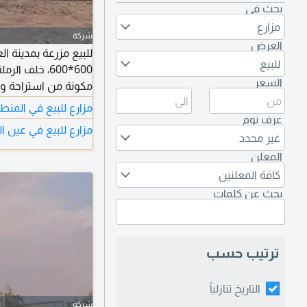
بحث في
مزارع
شركة
العرض
للبيع
600*600، خلف 
السعر
احتياط) مياه حلوة. ا
مزارع للبيع في المنط
عرف نوم
مزارع للبيع في عين ا
غير محدد
المعلن
كافة المعلنين
بحث عن كلمات
ترتيب حسب
التاريخ تنازلياً
شركة