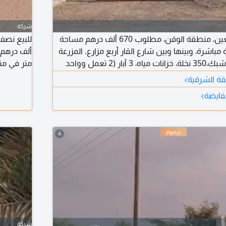
شركة
للبيع مزرعة بمدينة العين، منطقة الوقن، مطلوب 670 ألف درهم مساحة
الرملة مباشرة، وبينها وبين شارع القار أربع مزارع. المزرعة
مكونة من استراحة وشبك،350 نخلة، خزانات مياه، 3 آبار (2 تعمل وواحد
لتسجيل فقط للاماراتيين
›
قة الشرقية
تبعد عن مدينة 
›
لفايضة
4
شركة