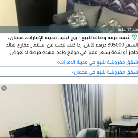
منذ 14 ساعة
شقة غرفة وصالة للبيع - برج ليليذ، مدينة الإمارات، عجمان.
السعر 305000 درهم كاش. إذا كنت تبحث عن استثمار عقاري بعائد
جاهز أو شقة بسعر مميز في موقع واعد، فهذه فرصة لا تعوض.
الموقع: برج ليليذ - مدينة الإمارات، عجمان. مواصفات الشقة: غرفة
›
شقق مفروشة للبيع في مدينة الامارات
نوم واسعة، صالة مريحة، حمامان، بالكونة واسعة، الطابق 23، موقف
›
شقق مفروشة للبيع في عجمان
سيارة خاص، مفروشة بالكامل، إطلالة مفتوحة على شارع الشيخ زايد.
صافي المساحة 665.75 قدم مربع.
5