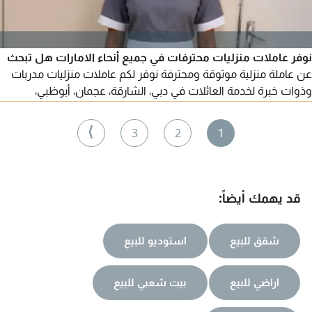
نوفر عاملات منزليات محترفات في جميع أنحاء الامارات هل تبحث
عن عاملة منزلية موثوقة ومحترفة نوفر لكم عاملات منزليات مدربات
وذوات خبرة لخدمة العائلات في دبي، الشارقة، عجمان، أبوظبي،
والعين. تشمل الخدمات رعاية الاطفال الطبخ تنظيف المنازل جميع
الأعمال المنزلية نتميز بالأمانة، والاحترافية، والالتزام، مع الحرص على
⟩
3
2
1
راحة العملاء وجودة الخدمة. للاستفسار أو الحجز، لا تترددوا في
التواصل
قد يهمك أيضاً:
شقق للبيع
استوديو للبيع
اراضي للبيع
بيت شعبي للبيع