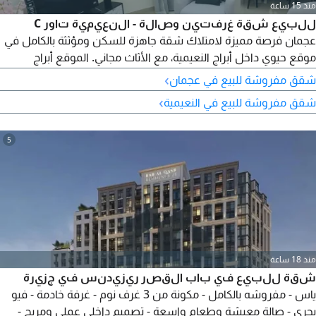
منذ 15 ساعة
للبيع شقة غرفتين وصالة - النعيمية تاور C
عجمان فرصة مميزة لامتلاك شقة جاهزة للسكن ومؤثثة بالكامل في
موقع حيوي داخل أبراج النعيمية، مع الأثاث مجاني. الموقع أبراج
النعيمية تاور C النعيمية، عجمان تفاصيل الشقة غرفتان نوم صالة
›
شقق مفروشة للبيع في عجمان
واسعة 3 حمامات مطبخ المساحة 1431 قدم مؤثثة بالكامل (الأثاث
›
شقق مفروشة للبيع في النعيمية
مجاني) جاهزة للسكن فورا السعر الاجمالي 634000 درهم تفاصيل
الدفع الدفعة الأولى 210000 درهم المتبقي 424000
5
منذ 18 ساعة
شقة للبيع في باب القصر ريزيدنس في جزيرة
ياس - مفروشه بالكامل - مكونة من 3 غرف نوم - غرفة خادمة - فيو
بحري - صالة معيشة وطعام واسعة - تصميم داخلي عملي ومريح -