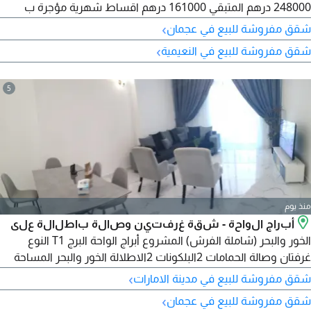
248000 درهم المتبقي 161000 درهم اقساط شهرية مؤجرة ب
4500 درهم شهريا تمليك 100% لجميع الجنسيات استلام فوري
›
شقق مفروشة للبيع في عجمان
فرصة سكن واستثمار لا تفوت
›
شقق مفروشة للبيع في النعيمية
5
منذ يوم
أبراج الواحة - شقة غرفتين وصالة باطلالة على
الخور والبحر (شاملة الفرش) المشروع أبراج الواحة البرج T1 النوع
غرفتان وصالة الحمامات 2البلكونات 2الاطلالة الخور والبحر المساحة
1538.56 قدم الحالة شاملة الفرش المرافق موقف سيارة مسبح صالة
›
شقق مفروشة للبيع في مدينة الامارات
رياضية (جيم) تفاصيل السداد اجمالي السعر 767641.86القسط
›
شقق مفروشة للبيع في عجمان
الشهري 8681اجمالي المبلغ المدفوع 455070المبلغ المتبقي 312579