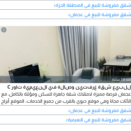
اطلالة لخور عجمان والأخرى للمدينة - صالة وبلكونه مع جلسة اطلالة
›
شقق مفروشة للبيع في المنطقة الحرة
للخور - 3 حمام - مطبخ بتصميم عصري - غرفة تخزين - خزائن مطبخ -
›
شقق مفروشة للبيع في عجمان
خزائن الغرف - خزائن حمام وسائل الراحة كأمريات مراقبة - أمن علي
مدار الساعة وطوال أيام الأسبوع
5
منذ 13 ساعة
للبيع شقة غرفتين وصالة في النعيمية تاور C
عجمان فرصة مميزة لامتلاك شقة جاهزة للسكن ومؤثثة بالكامل، مع
الأثاث مجانا وفي موقع حيوي بالقرب من جميع الخدمات. الموقع أبراج
النعيمية تاور C النعيمية، عجمان غرفتان نوم صالة واسعة 3 حمامات
›
شقق مفروشة للبيع في عجمان
مطبخ بلكونه المساحة 1431 قدم السعر الاجمالي 634000 درهم
›
شقق مفروشة للبيع في النعيمية
الدفعة الأولى 210000 درهم المبلغ المتبقي 424000 درهم القسط
الشهري 6064 درهم الأثاث شامل مجانا كود العقار