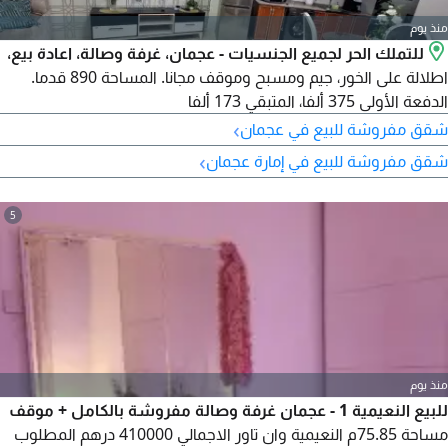
منذ يوم
للتملك الحر لجميع الجنسيات - عجمان، غرفة وصالة، اعادة بيع،
اطلالة على الخور، جيم ومسبح وموقف مجانا. المساحة 890 قدما.
الدفعة الأولى 375 ألفا، المتبقي 173 ألفا
›
شقق مفروشة للبيع في عجمان
›
شقق مفروشة للبيع في إمارة عجمان
5
منذ يوم
للبيع النعيمية 1 - عجمان غرفة وصالة مفروشة بالكامل + موقف
مساحة 75.85م النعيمية وان تاور الاجمالي 410000 درهم المطلوب