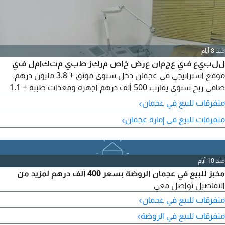
منذ 8 أيام
للبيع في عجمان عرض خاص مركز طبي متكامل في
موقع استراتيجي في عجمان دخل سنوي موثق + 3.8 مليون درهم،
صافي ربح سنوي يقارب 500 ألف درهم اجهزة ومعدات طبية + 1.1
مليون درهم بدون ديون - خاضع لتفتيش وزارة الصحة جاهز للنقل
›
متفرقات للبيع في عجمان
والتشغيل فورا ROI يصل الى 40% سنويا السعر عرض خاص 800000
›
متفرقات للبيع في إمارة عجمان
درهم
منذ 10 أيام
مخبز للبيع في عجمان الروضة بسعر 400 ألف درهم لمزيد من
التفاصيل تواصل معي
›
متفرقات للبيع في عجمان
›
متفرقات للبيع في الروضة