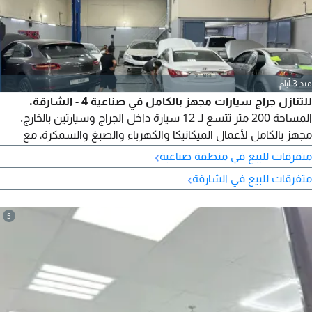
منذ 3 أيام
للتنازل جراج سيارات مجهز بالكامل في صناعية 4 - الشارقة.
المساحة 200 متر تتسع لـ 12 سيارة داخل الجراج وسيارتين بالخارج.
مجهز بالكامل لأعمال الميكانيكا والكهرباء والصبغ والسمكرة، مع
غرفة إدارة، غرفة صبغ، حمام، تكييف كامل، نظام كاميرات داخلي
›
متفرقات للبيع في منطقة صناعية
وخارجي، و2 جاك. الرخصة مجددة لسنة كاملة مع 9 كوتة غير
›
متفرقات للبيع في الشارقة
مستخدمة. الإيجار السنوي 75000 درهم، وسعر التنازل 290000 درهم.
مشروع جاهز للتشغيل الفوري دون أي مصاريف إضافية.
5