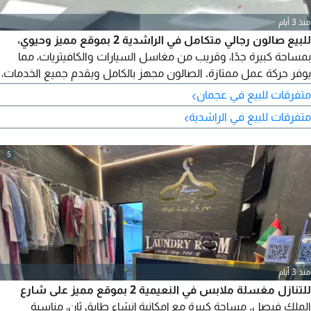
منذ 3 أيام
للبيع صالون رجالي متكامل في الراشدية 2 بموقع مميز وحيوي،
بمساحة كبيرة جدًا، وقريب من مغاسل السيارات والكافيتريات، مما
يوفر حركة عمل ممتازة. الصالون مجهز بالكامل ويقدم جميع الخدمات،
وهو جاهز للتشغيل الفوري. قيمة التنازل 80,000 درهم شاملة تجديد
›
متفرقات للبيع في عجمان
الرخصة لمدة سنة وعقد الإيجار لمدة سنة. الإيجار السنوي 47,000
›
متفرقات للبيع في الراشدية
درهم.
5
منذ 3 أيام
للتنازل مغسلة ملابس في النعيمية 2 بموقع مميز على شارع
الملك فيصل. مساحة كبيرة مع إمكانية إنشاء طابق ثانٍ، مناسبة