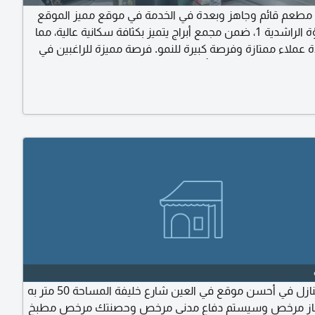
- مطعم قائم وجاهز وبعدة في الخدمة في موقع مميز الموقع
أبراج اللؤلؤة الراشدية 1، ضمن مجمع أبراج يتميز بكثافة سكانية عالية، مما
ة عملاء ممتازة وفرصة كبيرة للنمو. فرصة مميزة للراغبين في
روع جاهز دون عناء التأسيس أو شراء المعدات. مميزات
المطعم المبيعات اليومية تتراوح بين 1300 الى 1800 درهم. المطعم يعمل
م جزئي، مع امكانية زيادة المبيعات بشكل ملحوظ عند التشغيل
يجار
مطعم للتنازل في أحسن موقع في العين شارع خليفة المساحة 50 متر به
ز مرخص وسيستم دفاع مدني مرخص وحصنتك مرخص مطبخ