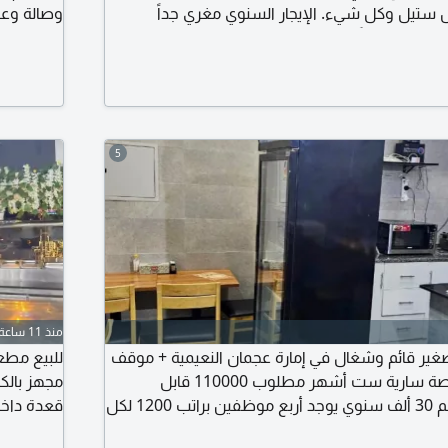
س ستيل وكل شيء. الإيجار السنوي مغري جداً
وصالة وعل
 والعمل فوراً. للتواصل للجادين فقط.
في المطبخ
المعدات
5
منذ 11 ساعة
ير قائم وشغال في إمارة عجمان النعيمية + موقف
محجوز من البلدية رخصة سارية ست أشهر مطلوب 110000 قابل
مجهز بالك
للتفاوض إيجار المطعم 30 ألف سنوي يوجد أربع موظفين براتب 1200 لكل
قعدة داخل
مجانية وموقف خاص للمطعم مرخص من البلدية