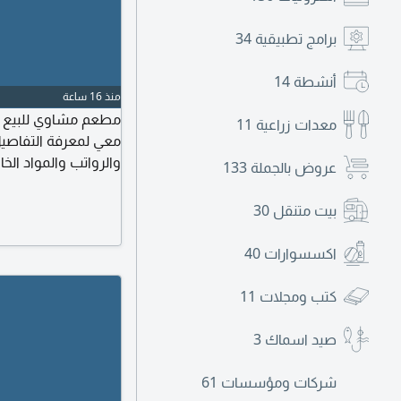
برامج تطبيقية
34
أنشطة
14
منذ 16 ساعة
معدات زراعية
11
معي لمعرفة التفاصيل
والرواتب والمواد الخ
عروض بالجملة
133
الرخصة وكيفية تخليص
بيت متنقل
30
اكسسوارات
40
كتب ومجلات
11
صيد اسماك
3
شركات ومؤسسات
61