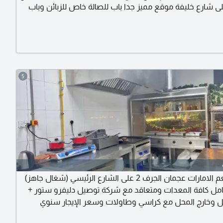
ى شارع خليفة موقع مميز جدا باب للصالة خاص للزبائن وباب
 خلفي خاص للموظفين ومندوبين التوصيل البيع مع كامل
5
للبيع مطعم الامارات عجمان الجرف 2 على الشارع الرئيسي (شغال جاهز)
امل كافة المعدات ومتعاقد مع شركة توصيل دليفرو ستور +
 وخارج المحل مع كراسي وطاولات وسعر الإيجار سنوي
60000 ألف على 6 دفعات ورخصة سارية المفعول و6 كوته جاهزة وأمام