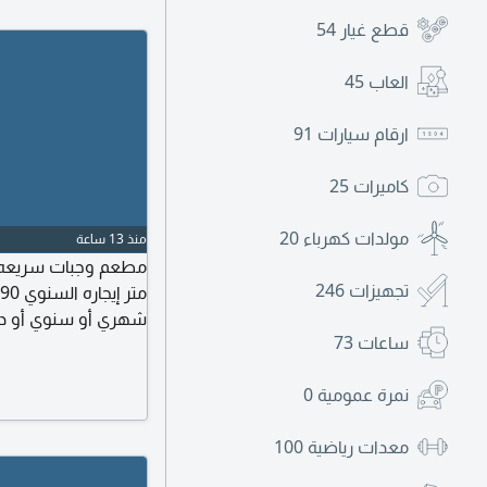
قطع غيار
54
العاب
45
ارقام سيارات
91
كاميرات
25
مولدات كهرباء
20
منذ 13 ساعة
تجهيزات
246
شهري أو سنوي أو دف
ساعات
73
أو اتصال
نمرة عمومية
0
معدات رياضية
100