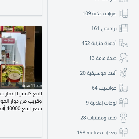
الدخل اليومي بين 1500 لين 1900 للتواصل بوعمر للتواصل
هواتف ذكية
109
تراخيص
161
أجهزة منزلية
452
صحة عامة
13
آلات موسيقية
20
منذ 11 ساعة
حواسيب
64
للبيع كافيتريا الاما
وقريب من دوار المو
لوحات إعلانية
9
للتواصل مروان
تحف ومقتنيات
28
معدات صناعية
198