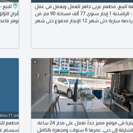
ئعة للبيع. مطعم عربي جاهز للعمل ويعمل في عمل
للبيع 
جزئي الآن في عجمان - الراشدية 1 إيجار سنوي 77 ألف مساحة 90 متر من
دون الجلسة الخارجية رخصة سارية حتى شهر 12 الإيجار مدفوع حتى شهر
يوفر قاعد
 المعدات من كل شيء جاهز ليكون مطعم ومطبخ
امتلاك مش
حاليا بدوا
الكامل. الإ
4
منذ 11 ساعة
للبيع في الشارقة كافيتريا في موقع مميز جداً، تعمل على مدار 24 ساعة
في شارع الاتحاد من الشارقة إلى دبي. عمرها 6 سنوات ومجهزة بالكامل
سيستم غا