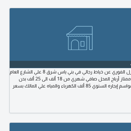
للبيع وأتنازل الفوري عن خياط رجالي في بني ياس شرق 8 علي الشارع العام
مكان جدا ممتاز أرباح المحل صافي شهري من 18 ألف الى 25 ألف بدن
العياد والمواسم إيجاره السنوي 85 ألف الكهرباء والمياه علي المالك بسعر
 لا استعلام يرجى أتواصل واتساب أو اتصال