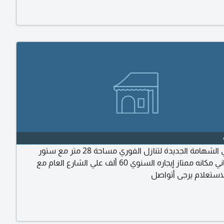
 مواقف للسيارات ودخل شهري محترم جدا مضمون ومن
الشراء 80000 ألف نهائي للتواصل أبو عمر
مطعم في الشهامة الجديدة لتنازل الفوري مساحة 28 متر مع ستور
الطابق الثاني مكانه ممتاز إيجاره السنوي 60 ألف علي الشارع العام مع
استعلام يرجى أتواصل