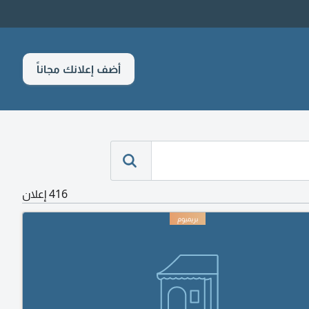
أضف إعلانك مجاناً
416 إعلان