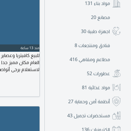
مواد بناء
131
مصانع
20
اجهزة طبية
30
فنادق ومنتجعات
8
منذ 13 ساعة
مطاعم ومقاهي
416
لاستعلام يرجى أتواص
عطورات
52
مواد غذائية
81
أنظمة أمن وحماية
27
مستحضرات تجميل
43
الكترونيات
136