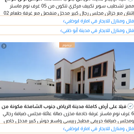
مميز تشطيب سوبر تكييف مركزي تتكون من 05 غرف نوم ماستر
اثنتان مع خزائن مجلس رجال كبير مدخل منفصل مع غرفة طعام 02
›
صالات صغار 02 صالات عائلية كبيرة تراس كبير بالدور الأول قسم
فلل ومنازل للايجار في امارة ابوظبي
خدمات مطبخ كبير مع ستور غرفة خادمة خدمات خارجية غرفة غسيل
›
فلل ومنازل للايجار في مدينة أبو ظبي
ستور غرفة حارس مطلوب 180 ألف درهم سنوي
3
فيلا على أرض كاملة مدينة الرياض جنوب الشامخة مكونة من
6 غرف نوم ماستر غرفة خادمة مخزن صالة عائلة مجلس ضيافة رجالي
ومجلس ضيافة حريمي مطبخ رييسي واسع حوش كبير مدخل خاص
›
فلل ومنازل للايجار في امارة ابوظبي