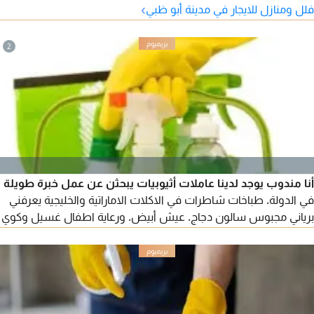
›
فلل ومنازل للايجار في مدينة أبو ظبي
2
أنا مندوب يوجد لدينا عاملات أثيوبيات يبحثن عن عمل خبرة طويلة
في الدولة. طباخات شاطرات في الاكلات الاماراتية والخليجية يعرفني
برياني مجبوس سالون دجاج. عيش أبيض. ورعاية اطفال غسيل وكوي
ملابس. ورعاية كبار السن وأصحاب الهمم. أيضا يوجد عاملات فيزا
زيارة أول مرا في الدولة. أمينات وموثوق بهم