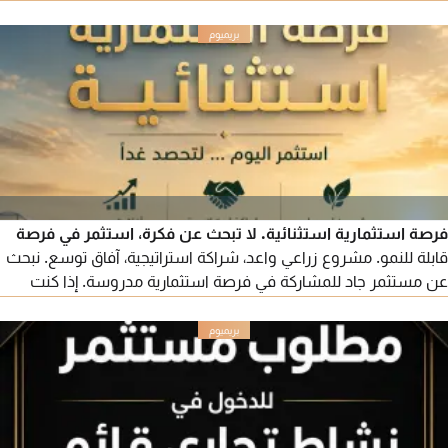
والبيع ونظام أمان قوي. وكذا يفتح لك الباب للتقديم على الإقامة
الذهبية في الامارات كرائد أعمال. السعر مفاجئة وشامل الكود
والدومين ونقل الملكية بالكامل. تم بناؤه في فترة سنة ونصف
المعاينة في أبوظبي
فرصة استثمارية استثنائية. لا تبحث عن فكرة، استثمر في فرصة
قابلة للنمو. مشروع زراعي واعد، شراكة استراتيجية، آفاق توسع. نبحث
عن مستثمر جاد للمشاركة في فرصة استثمارية مدروسة. إذا كنت
تبحث عن استثمار حقيقي، فهذه فرصتك. التفاصيل للمستثمرين
الجادين.