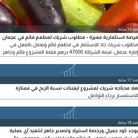
منذ 14 ساعة
فرصة استثمارية مميزة - مطلوب شريك لمطعم قائم في عجمان
مطلوب شريك جاد للاستثمار في مطعم قائم ويعمل بالفعل في
إمارة عجمان. قيمة الشراكة 47000 درهم فقط المشروع قائم وجاهز
للتشغيل دخل شهري مستمر فرصة مناسبة لمن يبحث عن استثمار
بمبلغ معقول في قطاع المطاعم للتواصل والاستفسار - واتساب
فقط البريد الألكتروني
منذ 17 ساعة
هلا محتاجه شريك لمشروع ايفنتات نسبة الربح في ممتازة
للاستفسار برجاء التواصل
منذ 18 ساعة
يوجد كود جمركي ورخصة استيراد وتصدير جاهز لتنفيذ أي عملية
استيراد وتصدير تتضمن البضائع والمنقولات المسموحه من والى