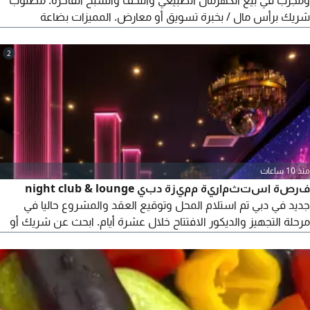
ومجرب في بيع الكهرمان الطبيعي والتحف والسبح الفاخرة. مطلوب
شريك برأس مال / بخبرة تسويق أو معارض. المميزات بضاعة
مضمونة المصدر - هامش ربح عالي 100% - 300% - شغل اونلاين +
معارض للجادين فقط. تواصل خاص حط رقمك
2
منذ 10 ساعات
فرصة استثمارية مميزة دبي night club & lounge
جديد في دبي تم استلام المحل وتوقيع العقد والمشروع حاليا في
مرحلة التجهيز والديكور الافتتاح خلال عشرة أيام. ابحث عن شريك أو
ممول جاد في اكمال التجهيزات مقابل نسبة متفق عليها من
المشروع موقع مميز عقد جاهز المحل مستلم التجهيزات جارية
الافتتاح قريب جدا مشروع جاهز للدخول والتشغيل في دبي للتفاصيل
ونسبة الشراكة تواصل