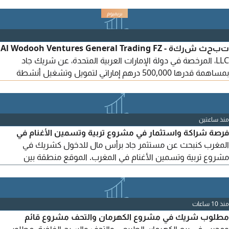
حقوق جميع الأطراف
تبحث شركة Al Wodooh Ventures General Trading FZ -
LLC، المرخصة في دولة الإمارات العربية المتحدة، عن شريك جاد
بمساهمة قدرها 500,000 درهم إماراتي لتمويل وتشغيل أنشطة
الشركة في قطاعي المواد الغذائية ومواد التعبئة والتغليف. يُخصص
التمويل للاستيراد، وشراء المخزون، والتوزيع، والتوسع في السوق
الإماراتي. لمناقشة تفاصيل الاستثمار، تواصل معنا.
منذ ساعتين
فرصة شراكة واستثمار في مشروع تربية وتسمين الأغنام في
المغرب كنبحث عن مستثمر جاد برأس مال للدخول كشريك في
مشروع تربية وتسمين الأغنام في المغرب. الموقع منطقة بين
مكناس والخميسات متوفر 3 هكتارات من الأرض مكان مخصص
لإيواء الأغنام الماء متوفر النشاط شراء وتسمين الأغنام واعادة بيعها
الهدف تحقيق أرباح وتطوير المشروع وتكبير القطيع تدريجيا
منذ 10 ساعات
مطلوب شريك في مشروع الكهرمان والتحف مشروع قائم