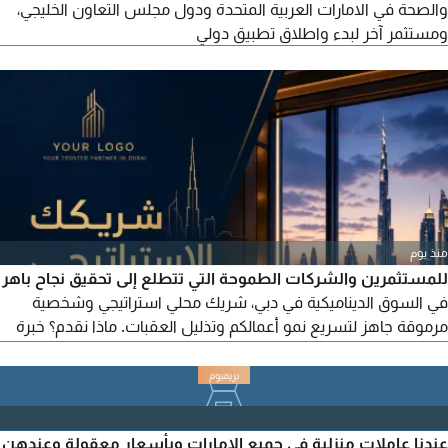
والصحة في الامارات العربية المتحدة ودول مجلس التعاون الخليجي،
ومستثمر آخر لبدء واطلاق تطبيق دولي
منذ يوم
للمستثمرين والشركات الطموحة التي تتطلع إلى تحقيق نجاح باهر
في السوق الديناميكية في دبي، شريك محلي استراتيجي وشخصية
مرموقة جاهز لتسريع نمو أعمالكم وتذليل العقبات. ماذا نقدم؟ خبرة
محلية عميقة، وفهم شامل لتعقيدات السوق الإماراتي واللوائح
التنظيمية. شبكة علاقات واسعة، وصول مباشر إلى صناع القرار
والجهات الفاعلة الرئيسية في دبي. تسريع النمو، واستراتيجيات مجربة
لتوسيع نطاق الأعمال وتحقيق أقصى عائد.
عندنا عاملات منزلية في جميع الامارات وبأسعار معقولة وعندهن