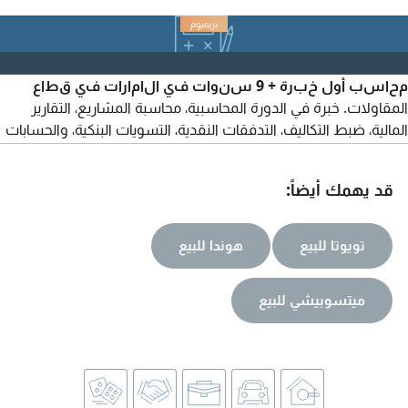
محاسب أول خبرة + 9 سنوات في الامارات في قطاع
المقاولات. خبرة في الدورة المحاسبية، محاسبة المشاريع، التقارير
المالية، ضبط التكاليف، التدفقات النقدية، التسويات البنكية، والحسابات
المدينة والدائنة. متمرس في الرقابة الداخلية، سيستم أبو ظبي الأول
وضريبة القيمة المضافة (VAT) وضريبة الشركات وأنظمة ERP. حاصل
قد يهمك أيضاً:
على معادلة الشهادة الجامعية، ورخصة قيادة اماراتية، جاهز للانضمام
تويوتا للبيع
هوندا للبيع
ميتسوبيشي للبيع