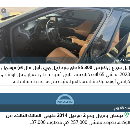
5
منذ 23 يوم
للبيع لكزس ES 300 هايبرد (خليجي أول مالك) موديل
2023. ماشي 65 ألف كيلو متر. اللون أسود داخل زعفران. فل اوبشن.
كراسي أوتوماتيك، شاشة، كاميرا، مثبت سرعة، فتحة، حساسات،
بصمة. السيارة بحالة الوكالة وتم تبديل جميع القطع الاستهلاكية
وجاهزة للاستخدام. مطلوب 118 ألف. للتواصل
منذ 48 يوم
نيسان باترول رقم 2 موديل 2014 خليجي، المالك الثالث، من
الوكالة، نظيف، ممشى 257,000 كم، مطلوب 37,000.