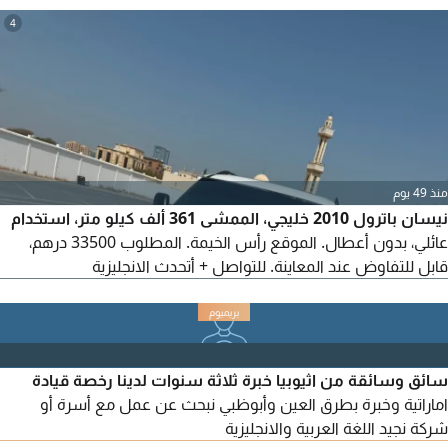
4
منذ 49 يوم
نيسان باترول 2010 خليجي، الممشى 361 ألف كيلو متر، استخدام
عائلي، بدون أعطال. الموقع رأس الخيمة. المطلوب 33500 درهم،
قابل للتفاوض عند المعاينة. للتواصل + أتحدث الانجليزية
سائق وسائقة من اثيوبيا خبرة ثلاثة سنوات لدينا رخصة قيادة
اماراتية وخبرة بطرق العين وأبوظبي نبحث عن عمل مع أسرة أو
شركة نجيد اللغة العربية والانجليزية