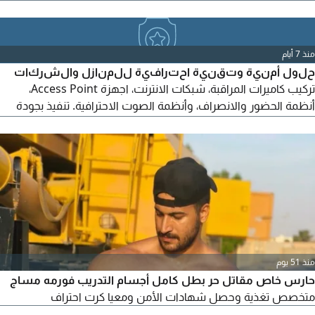
وبلدية الشارقة بجميع فروعها. أحنا بنوفرك أفضل جودة وأقل سعر.
بلاش تترد وتواصل معنا وأعرف العروض
منذ 7 أيام
حلول أمنية وتقنية احترافية للمنازل والشركات
تركيب كاميرات المراقبة، شبكات الانترنت، اجهزة Access Point،
أنظمة الحضور والانصراف، وأنظمة الصوت الاحترافية. تنفيذ بجودة
عالية، أحدث التقنيات، وأسعار منافسة. للتواصل والاستفسار عبر
الرسائل الخاصة أو الاتصال
منذ 51 يوم
حارس خاص مقاتل حر بطل كامل أجسام التدريب فورمه مساج
متخصص تغذية وحصل شهادات الأمن ومعيا كرت احتراف