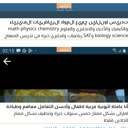
تدريس اونلاين جميع المواد الرياضيات الفيزياء
والكيمياء والأحياء والانجليزي والعلوم math physics chemistry
biology science وSAT رياضيات وانجليزي خبرة في تدريس المنهاج
الوزاري والنخبة والمنهاج الأمريكي والبريطاني ومدارس الشويفات
ومدارس الامارات الوطنية ومدارس أجيال والظفرة والنهضة وأدنوك
ومعاهد التكنولوجيا وتدريس الجامعات ومراجعة علي الهياكل وتوقع
الأسئلة الهامه في الامتحان
أنا عاملة اثيوبية مربية اطفال وأحسن التعامل معاهم وطباخة
اماراتي بشكل ممتاز خمس سنوات خبرة وتنظيف بشكل ممتاز
للجادين فقط