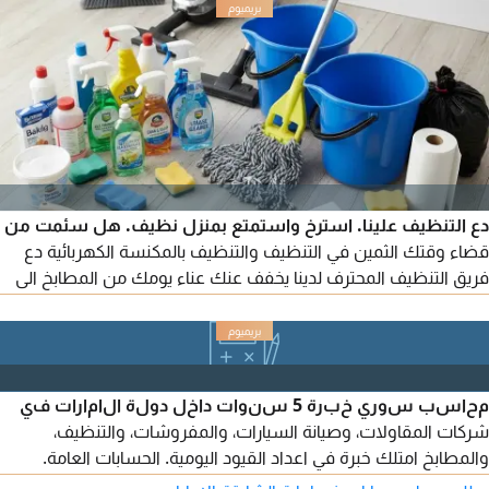
دع التنظيف علينا. استرخ واستمتع بمنزل نظيف. هل سئمت من
قضاء وقتك الثمين في التنظيف والتنظيف بالمكنسة الكهربائية دع
فريق التنظيف المحترف لدينا يخفف عنك عناء يومك من المطابخ الى
الحمامات، لدينا كل ما تحتاجه. حافظ على مظهر مكتبك أنيقا واحترافيا.
مثالي للمناسبات الخاصة أو بداية جديدة. اتصل بنا اليوم. حافظ على
مظهر مكتبك أنيقا واحترافيا. مثالي للمناسبات الخاصة أو بداية جديدة.
اتصل بنا اليوم
محاسب سوري خبرة 5 سنوات داخل دولة الامارات في
شركات المقاولات، وصيانة السيارات، والمفروشات، والتنظيف،
والمطابخ امتلك خبرة في اعداد القيود اليومية. الحسابات العامة.
حسابات العملاء والموردين التسويات البنكية. اعداد التقارير المالية.