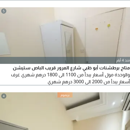
سيارات مجانية - كهرباء ومياه الموقع قريب من المجلس الأعلى
للسيدات - مستشفى السعودي - جمعية الشارقة - مستشفى
5
الامارات - محطات الباص - كورنيش الشارقة أسعار السكن كالتالي
650 درهم - 550 درهم - 500 درهم - 700 درهم للاتصال وا
منذ 4 أيام
متاح برطشنات أبو ظبي شارع المرور قريب الباص ستيشن
والوحدة مول أسعار يبدأ من 1100 الى 1800 درهم شهري غرف
أسعار يبدأ من 2000 الى 3000 درهم شهري
4