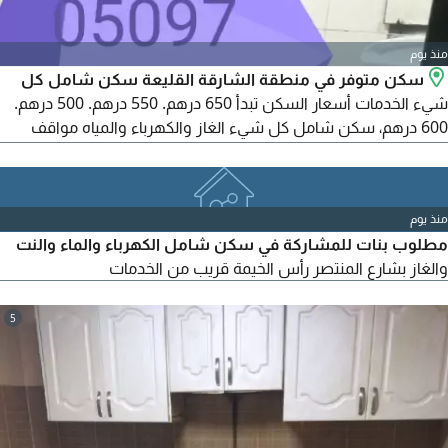
منذ يوم
سكن متوفر في منطقة الشارقة القليعة سكن شامل كل
شيء الخدمات أسعار السكن تبدأ 650 درهم. 550 درهم. 500 درهم.
600 درهم، سكن شامل كل شيء الغاز والكهرباء والمياه مواقف
السيارات مجانية خلف نادي السيدات الشارقة خلف مستشفى
السعودي الألماني خلف جمعية التعاونية خلف مستشفى الامارات
الأوروبي سكن هادي، ونظيف لكل الموظفين التواصل تكييف
منذ يوم
المركزي كهرباء مياه غاز طبيعي انترنت سريع جميع الخدمات متوفرة
مطلوب بنات للمشاركة في سكن شامل الكهرباء والماء والنت
قريب على كورنيش
والغاز بشارع المنتصر رأس الخيمة قريب من الخدمات
5