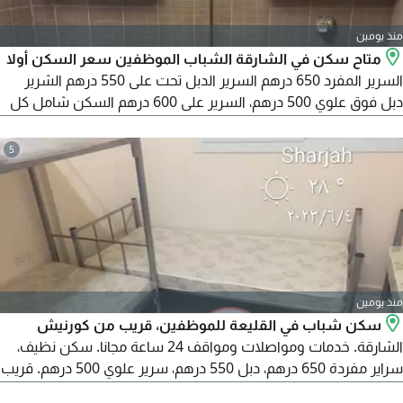
منذ يومين
متاح سكن في الشارقة الشباب الموظفين سعر السكن أولا
السرير المفرد 650 درهم السرير الدبل تحت على 550 درهم الشرير
دبل فوق علوي 500 درهم، السرير على 600 درهم السكن شامل كل
شيء تكييف مركزي مواقف السيارات مجانية خلال 24 ساعة جميع
الخدمات متوفرة خلف المجلس الأعلى للسيدات الشارقة جنب
5
مستشفى السعودي الألماني جنب مستشفى الامارات الأوروبي جنب
جمعية الشارقة التعاونية جنب محطة الباص سكن هادئ ونظيف
و450 درهم
منذ يومين
سكن شباب في القليعة للموظفين، قريب من كورنيش
الشارقة. خدمات ومواصلات ومواقف 24 ساعة مجانا. سكن نظيف،
سراير مفردة 650 درهم، دبل 550 درهم، سرير علوي 500 درهم. قريب
من مراكز التسوق. للتواصل