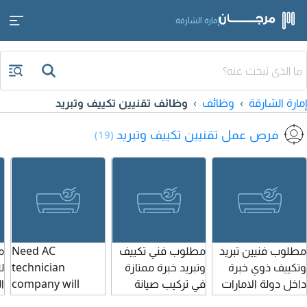
إمارة الشارقة
إمارة الشارقة
وظائف
وظائف تقنيين تكييف وتبريد
فرص عمل تقنيين تكييف وتبريد
(19)
مطلوب فنيين تبريد
مطلوب فني تكييف
Need AC
م
وتكييف ذوي خبرة
وتبريد خبرة ممتازة
technician
ل
داخل دولة الامارات
في تركيب صيانة
company will
ا
العربية المتحدة،
جميع أنواع المكيفات
provide everyting