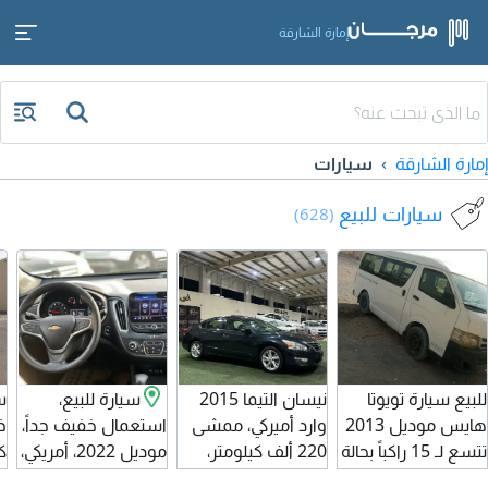
إمارة الشارقة
إمارة الشارقة
سيارات
سيارات للبيع
(628)
للبيع سيارة تويوتا
نيسان التيما 2015
سيارة للبيع،
س
هايس موديل 2013
وارد أميركي، ممشى
استعمال خفيف جداً،
خ
تتسع لـ 15 راكباً بحالة
220 ألف كيلومتر،
موديل 2022، أمريكي،
جيدة.
سيارة في قمة
سيارة نظيفة، السعر