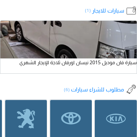
النظافة. للتواصل.
27500. تواصل عبر
سيارات للايجار
(1)
واتساب للتفاصيل.
ا
ا
ك
ا
سيارة فان موديل 2015 نيسان اورفان ثلاجة للإيجار الشهري
و
مطلوب للشراء سيارات
(6)
ك
د
ب
ا
أ
ا
(ز