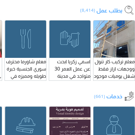
برنامج كويك بوكس،
للعقارات)، عمولة
الشركة توفر داتا
يطلب عمل
(8,414)
الاقرار الضريبي
بنسبة 50%، يفضل
لجميع مناطق
0
للتواصل حصرا عبر
وجود الخبرة ولكنها
الشارقة وتوفر أيضا
الواتساب
غير مشروطة.
اعلانات مموله
وشريحة اتصال
ولابتوب وفترة
تدريب مجانيه العمل
بنظام العمولة
معلم تركيب كار تنول
اسمي زكريا ابحث
معلم شاورما محترف
عمولات تصل 50%
ووجهات ازاز فقط
عن عمل العمر 30
سوري الجنسية خبرة
للتواصل ارسال أل
شغل يوميات موجود
متواجد في مدينة
طويله ومميزه في
,
CV علي
في عجمان والعمل
الشارقة
مجال المطاعم
باي امارة
يطلب عملا مناسب
خدمات
(661)
ولديه اقامة قابلة
للإعارة