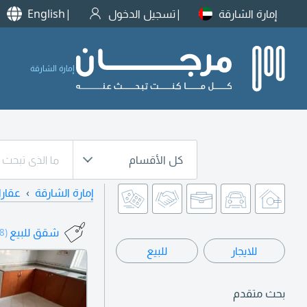
إمارة الشارقة
تسجيل الدخول
English
إمارة الشارقة
كل الأقسام
إمارة الشارقة
عقار
شقق للبيع
(458)
للايجار
للبيع
بحث متقدم