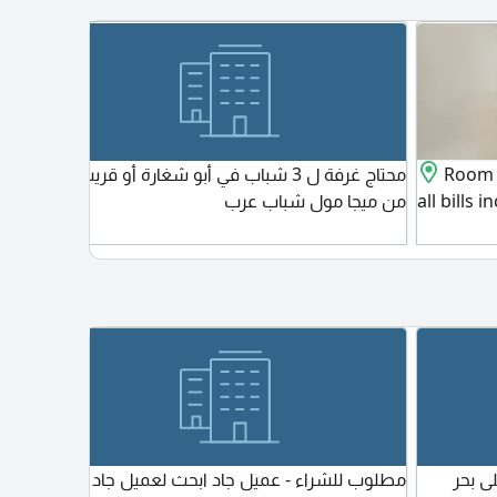
بيلد
ومزودة بنظام حماية متكامل بموقع ممتاز كل
وتسهي
ن
الخدمات وموقف الحافلات على بعد خطوات مع
الوصول
 ومزودة
سعر 35997 وتسهيلات في السداد مع وجود
موقف داخل البناية
Room f
محتاج غرفة ل 3 شباب في أبو شغارة أو قريب
مطلوب
all bills 
من ميجا مول شباب عرب
وعمال 
المجرة
شكرا
ى بحر
مطلوب للشراء - عميل جاد ابحث لعميل جاد عن
مطلوب 