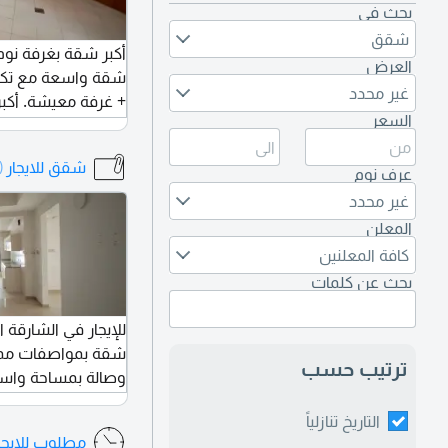
بحث في
شقق
أكبر شقة بغرفة نوم 
العرض
شقة واسعة مع تكيي
غير محدد
+ غرفة معيشة. أكب
السعر
المالك.
شقق للايجار
15,168)
عرف نوم
غير محدد
المعلن
كافة المعلنين
بحث عن كلمات
شقة بمواصفات ممت
ترتيب حسب
وصالة بمساحة واسع
التاريخ تنازلياً
مجاني، وتشطيب را
مطلوب للايج