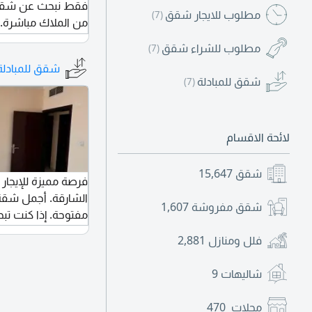
فقط نبحث عن شقق 
مطلوب للايجار شقق
(7)
من الملاك مباشرة.
العقارات فقط، ولا
مطلوب للشراء شقق
(7)
الوسطاء أو البروكر
شقق للمبادلة
في بيع شقتك أو أر
شقق للمبادلة
(7)
لإتمام عملية البيع
والاستفسار
لائحة الاقسام
شقق
15,647
فرصة مميزة للإيجار
شقق مفروشة
1,607
مفتوحة. إذا كنت تب
والموقع المثالي، فه
فلل ومنازل
2,881
كبيرة بإطلالة مفتوح
شاليهات
9
الطبيعية. مساحة مم
محلات
470