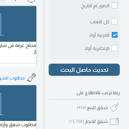
جميع الخدمات. الإي
الصور ثم التاريخ
4 أو 6 دفعات خ
والاستفسار سويلم 
كل اللغات
العربية أولا
محتاج غرفة في شارع
الإنجليزية أولا
2
تحديث حاصل البحث
مطلوب للشر
ربما ترغب بالاطلاع على
شقق للبيع
(458)
شقق للايجار
(15,168)
مطلوب شقق وأراضي 