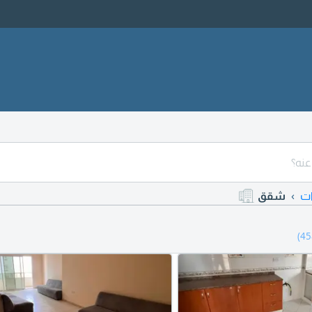
ات
شقق