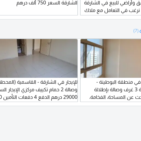
وأراضي للبيع في الشارقة
الشارقة السعر 750 ألف درهم
 نرغب في التعامل مع ملاك
 نرغب في التواصل مع
ات. إذا كنت مالك عقار وترغب
(7)
ضك، يرجى التواصل معنا
 بشكل مباشر وسريع. للتواصل
 في منطقة البوطينة -
للإيجار في الشارقة - القاسمية (المحط
الشارقة. أجمل شقة 3 غرف وصالة بإطلالة
وصالة 2 حمام تكييف مركزي الإيجار ا
حث عن المساحة، الفخامة،
ذه الشقة هي الخيار الأمثل
(كاش)
لك. مميزات الشقة: 3 غرف نوم واسعة. صالة
ة تمنحك الراحة والإضاءة
تازة تناسب العائلات. مطبخ
كبير مجهز بخزائن عصرية. 3 حمامات بتصميم