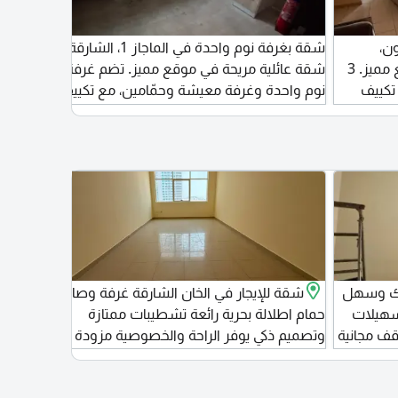
ن،
شقة بغرفة نوم واحدة في الماجاز 1، الشارقة.
الشارقة. شقة عائلية واسعة في موقع مميز. 3
شقة عائلية مريحة في موقع مميز. تضم غرفة
عائلية
تكييف
نوم واحدة وغرفة معيشة وحمّامين، مع تكييف
معيشة.
على حساب المالك، وصالة ألعاب رياضية ومسبح
مجانًا، وموقف سيارات مجاني.
لك وسهل
شقة للإيجار في الخان الشارقة غرفة وصالة 2
أر
سهيلات
حمام اطلالة بحرية رائعة تشطيبات ممتازة
الشار
قف مجانية
وتصميم ذكي يوفر الراحة والخصوصية مزودة
مركزي 
واسعة
بتكيف مركزي لجو جميل طول العام وغاز مركزي
سهل ال
ة التامة
سهل ومستمر في بناية عائلية هادية ونظيفة