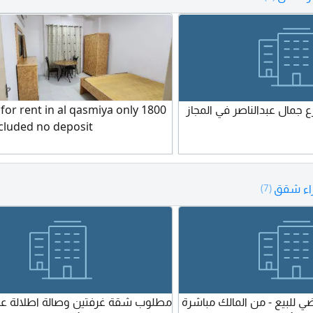
جار السنوي سعر لقطة الدفع
مع تشطيبات عالية الجودة مع تكييف س
صم خاص للجادين. للحجز
موفر للطاقة وغاز مركزي لاستخدام أم
للعقارات
ومستمر في بناية عائلية هادية ونظيفة
بكاميرات مراقبة وغرفة نفايات
 جمال عبدالناصر في المجاز
or rent in al qasmiya only 1800
included no deposit
اء شقق
(7)
للبيع - من المالك مباشرة
مطلوب شقة غرفتين وصالة اطلالة عل