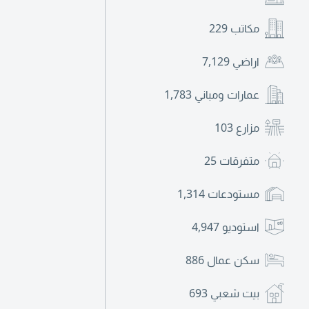
حديث وأنيق. تكييف 
الطاقة. تشطيبات 
مكاتب
229
اراضي
7,129
عمارات ومباني
1,783
مزارع
103
متفرقات
25
مستودعات
1,314
استوديو
4,947
سكن عمال
886
بيت شعبي
693