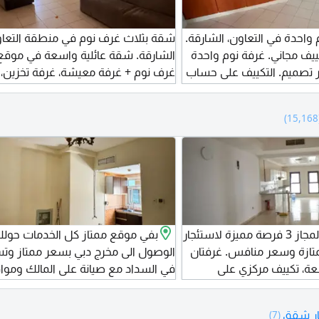
واحدة في التعاون، الشارقة.
شقة بثلاث غرف نوم في منطقة التعاو
ف مجاني. غرفة نوم واحدة
ر تصميم. التكييف على حساب
غرف نوم + غرفة معيشة، غرفة تخزين، 
مركزي.
(
للإيجار في الشارقة المجاز 3 فرصة مميزة لاستئجار
بفي موقع ممتاز كل الخدمات حو
ازة وسعر منافس. غرفتان
الوصول الى مخرج دبي بسعر ممتاز وت
ة، تكييف مركزي على
في السداد مع صيانة على المالك وموا
المالك، مطبخ أمريكي، خزائن حائط، 2 حمام، شهر
خلف البناية منطقة المصلى استوديو 
ق، مع موقع حيوي قريب من
بمطبخ منفصل لتوفير الراحة والخصوصي
ار شقق
(7)