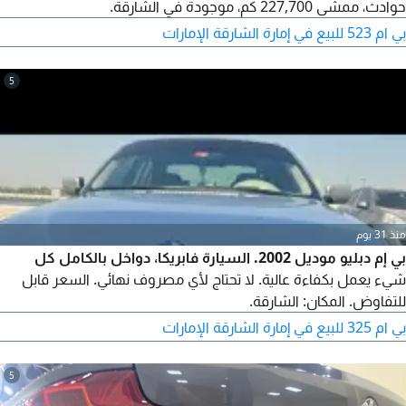
حوادث، ممشى 227,700 كم، موجودة في الشارقة.
بي ام 523 للبيع في إمارة الشارقة الإمارات
5
منذ 31 يوم
بي إم دبليو موديل 2002. السيارة فابريكا، دواخل بالكامل كل
شيء يعمل بكفاءة عالية. لا تحتاج لأي مصروف نهائي. السعر قابل
للتفاوض. المكان: الشارقة.
بي ام 325 للبيع في إمارة الشارقة الإمارات
5