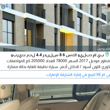
5
منذ يومين
بي ام دبليو اكس 6 8 سلندر 4.4 لتر تيربو
مطور موديل 2017 السعر 78000 العداد 205000 كم المواصفات
كوري اللون أسود / الداخل أحمر. سيارة نظيفة للغاية بحالة ممتازة
وجاهزة للقيادة دون أي مصاريف اضافية باقة M الرياضية الأصلية -
بي ام X6 للبيع في إمارة الشارقة الإمارات
محرك V8 ثنائي التيربو سعة 4.4 لتر (مطور N63) نظام الدفع الرباعي
xDrive - شاشة عرض المعلومات على الزجاج الأمامي - نظام مراقبة
5
النقطة العمياء