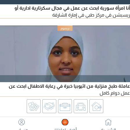
أنا امرأة سورية ابحث عن عمل في مجال سكرتارية ادارية أو
ريسبشن في مركز طبي في إمارة الشارقة
عاملة طبخ منزلية من اثيوبيا خبرة في رعاية الاطفال ابحث عن
عمل دوام كامل
الرئيسية
أضف اعلانك
حسابي