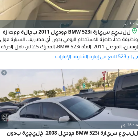
منذ 5 أيام
للبيع سيارة BMW 523i موديل 2011 بحالة ممتازة
ونظيفة جداً، جاهزة للاستخدام اليومي بدون أي مصاريف. السيارة فول
اوبشن، الموديل 2011، الفئة BMW 523i، المحرك 2.5 لتر، ناقل الحركة
أوتوماتيك، اللون رمادي، الداخلية نظيفة جداً، المكيف يعمل بكفاءة،
بي ام 523 للبيع في إمارة الشارقة الإمارات
المحرك والجير بحالة ممتازة، الهيكل نظيف، الإطارات بحالة جيدة.
السعر 18000.
4
منذ 26 يوم
للبيع سيارة BMW 523i موديل 2008. خليجية بدون