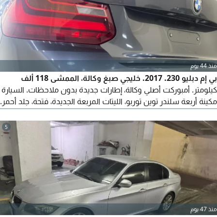
منذ 44 يوم
بي إم دبليو 230. 2017. خليجي صبغ وكالة، الممشى 118 ألف
كيلومتر. أمبوركت أصلي وكالة، إطارات جديدة بدون ملاحظات. السيارة
مكينة أربعة سلندر توين توربو، الليتات المربعة الجديدة، فتحة، جلد أحمر.
شاشة كبيرة مع كاميرا وحساسات وخريطة وكالة. السعر 45000.
5
منذ 47 يوم