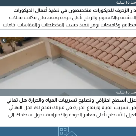
منذ 16 ساعة
دار الزخرف للديكورات متخصصون في تنفيذ أعمال الديكورات
الخشبية والالمنيوم والزجاج بأعلى جودة ودقة. فلل مكاتب محلات
مطاعم وكافيهات نوفر تنفيذ حسب المخططات والمقاسات، خامات
ممتازة وأسعار منافسة، مع الالتزام بالمواعيد. نرحب في التعاون مع
المقاولين وشركات المقاولات والمكاتب الهندسية لتنفيذ المشاريع.
5
تواصل معنا الآن لطلب معاينة وعرض سعر
منذ 16 ساعة
عزل أسطح احترافي وتصليح تسريبات المياه والحرارة هل تعاني
من تسريب المياه وارتفاع الحرارة في منزلك نقدم لك الحل النهائي
لعزل الأسطح بأعلى معايير الجودة والاحترافية. نحول سطحك الى
سطح معزول ومحمي بالكامل خدماتنا عزل مائي متكامل 100%
استخدام أفضل المواد المقاومة للأمطار والشمس. معالجة تخصصية