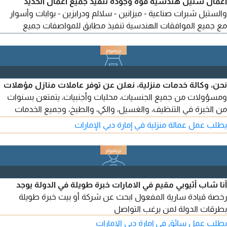
أعمال ستيل هندسية قوة وجودة تنفيذ جميع أعمال الحديد
والستيل شبرات صناعية - ميزانين - سلالم ودرابزين - بوابات وأسوار
مع جميع الموافقات الهندسية تنفيذ مطابق للمواصفات جميع
الامارات تواصل معنا الآن
نحن، وكالة خدمات منزلية، نعلن عن توفر عاملات منازل مؤهلات
ومسؤولات من جميع الجنسيات، محليات وأجنبيات، يتمتعن بسنوات
من الخبرة في التنظيف، والغسيل، والكي، والطبخ، وجميع الخدمات
المنزلية الأخرى. متوفرات للعمل بالساعة، أو الأسبوع، أو الشهر، أو
يطلب عمل عمالة منزلية في إمارة دبي الإمارات
ساعات اضافية
أنا شاب أثيوبي مقيم في الامارات خبرة طويلة في الدولة يوجد
رخصة قيادة سارية المفعول ابحث عن شركة أو بيت خبرة طويلة
بطرقات الدولة لمن يرغب التواصل
يطلب عمل سائق في إمارة دبي الإمارات