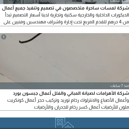
منذ 5 ساعات
شركة لمسات ساحرة متخصصون في تصميم وتنفيذ جميع أعمال
الديكورات الداخلية والخارجية سكنية وتجارية لدينا أسعار التصميم تبدأ
من 4 درهم للقدم المربع تحت إدارة واشراف مهندسين وفنيين على
أعلى مستوى. متخصصون أيضا في الصيانة العامة، جودة عالية، اتقان
في العمل، وأسعار تنافسية وخصومات التنفيذ تصل الى 25%
5
منذ 7 ساعات
شركة الأهرامات لصيانة المباني والفلل أعمال جبسون بورد
وأعمال الأصباغ والانترلوك رخام توريد وتركيب حجر أعمال كونكريت
ملون للأرضيات أعمال كسر رخام للجدران والأرضيات