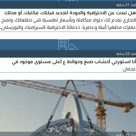
دقيقة عزل كامل حول قواعد المكيفات، الخزانات، والفتحات
منذ 21 ساعة
والتمديدات لضمان عدم التسريب نهائيا
هل تبحث عن الاحترافية والجودة لتجديد فيلتك، مكتبك، أو محلك
التجاري نقدم لك حلولا متكاملة وبأسعار تنافسية تلبي تطلعاتك وتمنح
عقارك مظهرا أنيقا وعصريا. خدماتنا الاحترافية السيراميك والبورسلان،
الأصباغ والديكورات، الجبسون بورد والأسقف المستعارة. لماذا تختارنا
منذ 22 ساعة
أنا استورجي أخشاب صبغ وحوائط ع أعلى مستوى موجود في
عجمان
2
منذ 22 ساعة