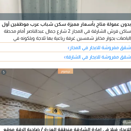
بدون عمولة متاح بأسعار مميزة سكن شباب عرب موظفين أول
ساكن فرش الشارقة في المجاز 2 شارع جمال عبدالناصر أمام محطة
الباصات بجوار مخابز شمسين غرفة رباعية بها ثلاجة وبلكونه في
الغرفة وغرفة خماسية مع تلاجه عاملة منزلية تنظف الغرف والحمامات
›
شقق مفروشة للايجار في المجاز
والمطبخ يوميا ويوجد ميكروويف وجميع اجهزة المطبخ ووأسعار
›
شقق مفروشة للايجار في الشارقة
السكن تبدأ من 500 درهم السكن شامل جميع الخدمات للتواصل،
اتصال هاتفي
5
شركة
للإيجار فيلا في إمارة الشارقة منطقة العزرة / ضاحية الرقة موقع