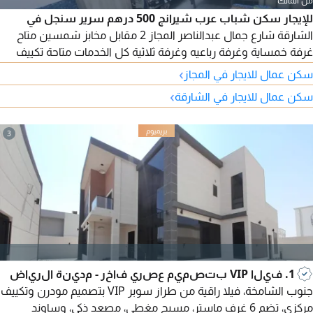
من المالك
للإيجار سكن شباب عرب شيرانج 500 درهم سرير سنجل في
الشارقة شارع جمال عبدالناصر المجاز 2 مقابل مخابز شمسين متاح
غرفة خمساية وغرفة رباعيه وغرفة ثلاثية كل الخدمات متاحة تكييف
وثلاجة بكل غرفة عاملة منزلية تنظف الشقة يوميا ما عدا الجمعة
›
سكن عمال للايجار في المجاز
السعر شامل
›
سكن عمال للايجار في الشارقة
3
1. فيلا VIP بتصميم عصري فاخر - مدينة الرياض
جنوب الشامخة، فيلا راقية من طراز سوبر VIP بتصميم مودرن وتكييف
مركزي، تضم 6 غرف ماستر، مسبح مغطى، مصعد ذكي، وساوند