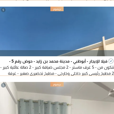
سيستم. الموقع مدينة الرياض - أبوظبي السعر مطلوب 220000
درهم سنويا
5
فيلا للإيجار - أبوظبي - مدينة محمد بن زايد - حوض رقم 5 -
تتكون من - 5 غرف ماستر - 2 مجلس ضيافة كبير - 2 صالة عائلية كبير -
2 مطبخ رئيسي كبير داخلي وخارجي - مطبخ تحضيري صغير - غرفة
خادمة - غرفة غسيل - غرفة تخزين - غرفة حارس - غرفة طباخ - تكيف
مركزي - كبتات في حائط، خزنات - مظلات للسيارات - مواقف خاصة -
5
حديقة خاصة - حوش كبير - علي أرض كاملة - مدخل خاص - مطلوب
230000 ألف درهم - سعر قابل للتفاوض - تشطيب