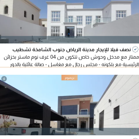
نصف فيلا للإيجار مدينة الرياض جنوب الشامخة تشطيب
ممتاز مع مدخل وحوش خاص تتكون من 04 غرف نوم ماستر بخزائن
الرئيسية مع بلكونه - مجلس رجال مع مغاسل - صالة عائلية بالدور
الأول مع تراس - مطبخ رئيسي داخلي مع ستور - غرفة خادمة - غرفة
غسيل - حوش واسع ومدخل خاص - بوابة الكترونية مطلوب 155
4
ألف سنويا شامل