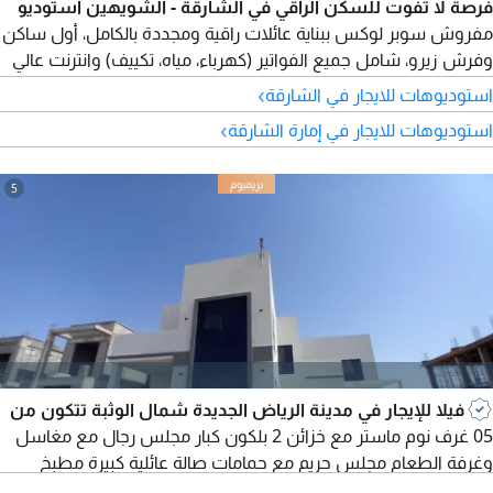
فرصة لا تفوت للسكن الراقي في الشارقة - الشويهين استوديو
مفروش سوبر لوكس ببناية عائلات راقية ومجددة بالكامل، أول ساكن
وفرش زيرو، شامل جميع الفواتير (كهرباء، مياه، تكييف) وانترنت عالي
السرعة مجانا، بدون عمولة ومن المالك مباشرة. الموقع مميز ثاني
›
استوديوهات للايجار في الشارقة
صف من الكورنيش بجوار فندق سما وخلف متحف الشارقة للفنون.
›
استوديوهات للايجار في إمارة الشارقة
للتواصل
5
فيلا للإيجار في مدينة الرياض الجديدة شمال الوثبة تتكون من
05 غرف نوم ماستر مع خزائن 2 بلكون كبار مجلس رجال مع مغاسل
وغرفة الطعام مجلس حريم مع حمامات صالة عائلية كبيرة مطبخ
خارجي واسع مع ستور للتخزين غرفة العاملة منزلية غرفة الغسيل