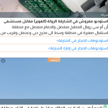
شركة
استوديو مفروش في الشارقة الرولة (الغوير) مقابل مستشفى
أن أم سي رويال المطبخ منفصل والحمام منفصل مع منطقة
استقبال صغيرة في منطقة وسط الى مخرج دبي وعجمان وقريب من
محطة الباص والسوق المركزي وكل الخدمات 2600 شامل تأمين 500
›
استوديوهات للايجار في الشارقة
›
استوديوهات للايجار في إمارة الشارقة
2
للبيع أرض سكنية من المالك مباشرة، زاوية في كلباء، منطقة