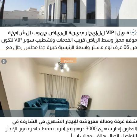
فيلا VIP للإيجار مدينة الرياض جنوب الشامخة
موقع مميز وسط الرياض قريب الخدمات وتشطيب سوبر VIP تتكون
من 06 غرف نوم ماستر واسعة الرئيسية كبيرة جدا مجلس رجال مع
مغاسل غرفة طعام مجلس حريم مع مغاسل 02 صالة عائلية
الموجودة بالدور الأول مغلقة مسبح داخلي من ضمن الفيلا مع شاور
5
الفيلا تحتوي على مصعد (ليفت) غرفة حارس نظام كاميرات تكييف
مركزي مطلوب 280 ألف
شقة غرفة وصالة مفروشه للإيجار الشهري في الشارقة في
التعاون إيجار شهري 3000 درهم مع انترنت فقط جاهزه فورا للإيجار
للتواصل اتصال هاتفي وواتساب أ