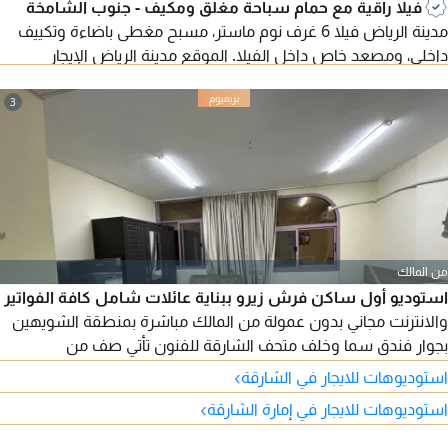
فيلا راقية مع حمام سباحة مغلق ومكيف - جنوب الشامخة
مدينة الرياض فيلا 6 غرف نوم ماستر، مسبح مغطى باضاءة وتكييف
داخلي، ومصعد خاص داخل الفيلا. الموقع مدينة الرياض الإيجار
السنوي مطلوب 220 ألف درهم
3
من المالك
استوديو أول ساكن فرش زيرو ببناية عائلات شامل كافة الفواتير
والانترنت مجاني بدون عمولة من المالك مباشرة بمنطقة الشويهين
بجوار فندق سما وخلف متحف الشارقة للفنون تأتي صف من
الكورنيش استوديو كبير ومميز
›
استوديوهات للايجار في الشارقة
›
استوديوهات للايجار في إمارة الشارقة