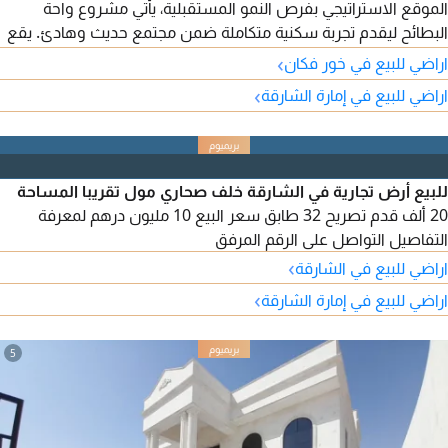
الموقع الاستراتيجي بفرص النمو المستقبلية، يأتي مشروع واحة
البطائح ليقدم تجربة سكنية متكاملة ضمن مجتمع حديث وهادئ. يقع
المشروع مباشرة على طريق الذيد (E88) وطريق خور فكان، ما يوفر
›
اراضي للبيع في خور فكان
اتصالا سريعا بأهم المحاور الحيوية، ضمن منطقة تشهد نموا عمرانيا
›
اراضي للبيع في إمارة الشارقة
متسارعا يعزز من قيمتها كواحدة من أبرز الوجهات الاستثمارية في
الشارقة. تفاصيل الأرض النوع تاون هاوس التصريح G 2 (أرضي
للبيع أرض تجارية في الشارقة خلف صحاري مول تقريبا المساحة
20 ألف قدم تصريح 32 طابق سعر البيع 10 مليون درهم لمعرفة
التفاصيل التواصل على الرقم المرفق
›
اراضي للبيع في الشارقة
›
اراضي للبيع في إمارة الشارقة
5