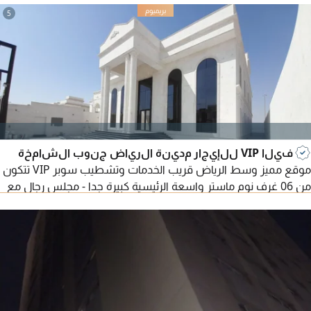
والكوي مطبخ تحضيري حوش كبير مطلوب 170 ألف
5
فيلا VIP للإيجار مدينة الرياض جنوب الشامخة
موقع مميز وسط الرياض قريب الخدمات وتشطيب سوبر VIP تتكون
من 06 غرف نوم ماستر واسعة الرئيسية كبيرة جدا - مجلس رجال مع
مغاسل غرفة طعام - مجلس حريم مع مغاسل 2 صالة عائلية
الموجودة بالدور الأول مغلقة - مسبح داخلي من ضمن الفيلا مع
شاور - الفيلا تحتوي على مصعد (ليفت) غرفة حارس - نظام كاميرات -
تكييف مركزي مطلوب 250 ألف