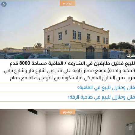
5
شركة
للبيع فلتين طابقين في الشارقة / الغافية مساحة 8000 قدم
(ملكية واحدة) موقع ممتاز زاوية علي شارعين شارع قار وشارع ترابي
قريب من الشارع العام كل فيلا مكونة من الأرضي صالة مع حمام
وغرفة ماستر ومطبخ وغرفة خادمة. الطابق الأول صالة + 3 غرف
›
فلل ومنازل للبيع في الغافية
ماستر مع دريسنج موقف مظلة سيارات بالداخل كل قسم مؤجر
›
فلل ومنازل للبيع في ضاحية الرقة
بدخل سنوي 90 ألف اجمالي الدخل 180 ألف درهم للفلتين العمر 8
سنوات مطلوب 2 مليون و450 ألف درهم