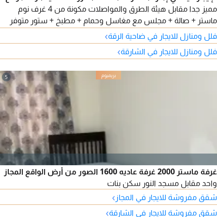
مميز جدا مقابل هيئة الطرق والمواصلات مكونة من 4 غرف نوم
ماستر + صالة + مجلس مع مغاسل وحمام + مطبخ + ستور متوفر
بالفيلا مظلة تتسع الى 4 سيارات ومتوفر أيضا منطقة لجلسة خارجيه
›
فلل ومنازل للايجار في ضاحية الرقة
مطلوب 95 ألف درهم سنويا
›
فلل ومنازل للايجار في الشارقة
5
غرفة ماستر 2000 غرفة عاديه 1600 الصور من أرض الواقع المجاز
واحد مقابل مسجد النور سكن بنات
›
شقق مفروشة للايجار في المجاز
›
شقق مفروشة للايجار في الشارقة