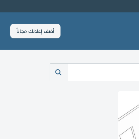
أضف إعلانك مجاناً