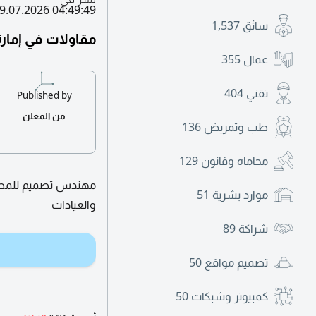
9.07.2026 04:49:49
سائق
1,537
مقاولات في إمارة
عمال
355
تقني
404
Published by
من المعلن
طب وتمريض
136
محاماه وقانون
129
مهندس تصميم للمطا
موارد بشرية
51
والعيادات
شراكة
89
تصميم مواقع
50
كمبيوتر وشبكات
50