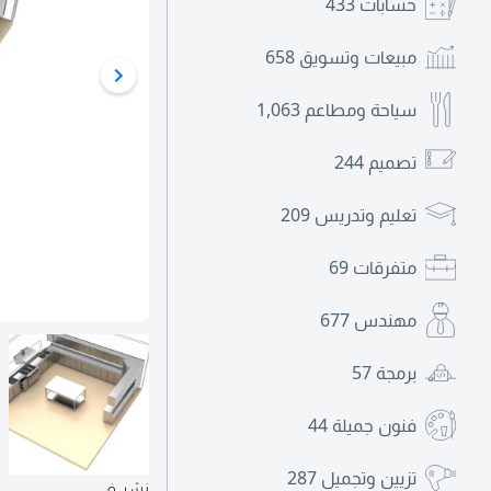
حسابات
433
مبيعات وتسويق
658
سياحة ومطاعم
1,063
تصميم
244
تعليم وتدريس
209
متفرقات
69
مهندس
677
برمجة
57
فنون جميلة
44
تزيين وتجميل
287
نشر في