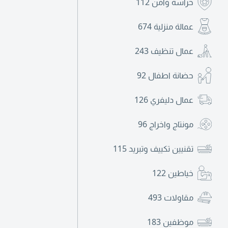
حراسة وأمن
112
عمالة منزلية
674
عمال تنظيف
243
حضانة اطفال
92
عمال دليفري
126
مونتاج واخراج
96
تقنيين تكييف وتبريد
115
خياطين
122
مقاولات
493
موظفين
183