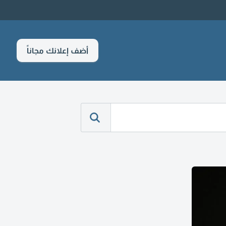
أضف إعلانك مجاناً