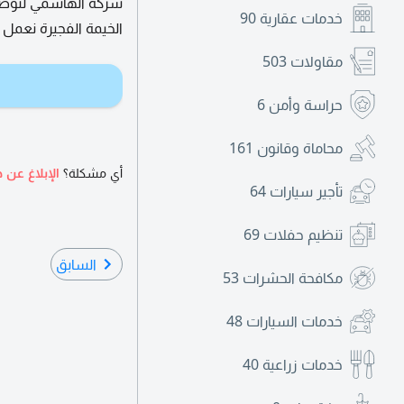
شركة الهاشمي لتوصيل
خدمات عقارية
90
الخيمة الفجيرة نعمل ع
مقاولات
503
حراسة وأمن
6
محاماة وقانون
161
أي مشكلة؟
الإبلاغ عن ه
تأجير سيارات
64
تنظيم حفلات
69
السابق
مكافحة الحشرات
53
خدمات السيارات
48
خدمات زراعية
40