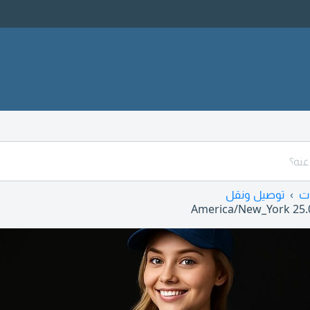
ت
توصيل ونقل
America/New_York
25.