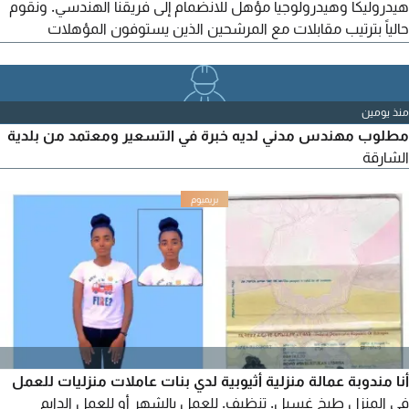
هيدروليكا وهيدرولوجيا مؤهل للانضمام إلى فريقنا الهندسي. ونقوم
حالياً بترتيب مقابلات مع المرشحين الذين يستوفون المؤهلات
والخبرات التالية. المؤهلات والمتطلبات: - درجة البكالوريوس أو
الماجستير في الهندسة المدنية، أو الهندسة البيئية، أو أي تخصص ذي
صلة. - خبرة مثبتة من 5 إلى 10 سنوات.
منذ يومين
مطلوب مهندس مدني لديه خبرة في التسعير ومعتمد من بلدية
الشارقة
أنا مندوبة عمالة منزلية أثيوبية لدي بنات عاملات منزليات للعمل
في المنزل طبخ غسيل. تنظيف. للعمل بالشهر أو للعمل الدايم