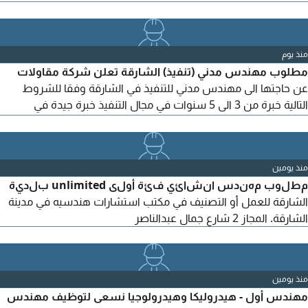
منذ يوم
مطلوب مهندس مدني (تنفيذ) الشارقة تعلن شركة مقاولات
عن حاجتها الى مهندس مدني للتنفيذ في الشارقة وفقا للشروط
التالية خبرة من 3 الى 5 سنوات في مجال التنفيذ خبرة جيدة في
التشطيبات والخرسانات يفضل خبرة سابقة في الصيانات والترميمات
القدرة على العمل الميداني وتحمل ضغط العمل الالتزام والانضباط
بمواعيد العمل متاح التقديم لكل الجنسيات المميزات راتب مجزي
منذ يومين
حسب الخبرة + خط موبايل + سيارة
مطلوب مهندس انشائي فئة أولى unlimited بلدية
الشارقة للعمل أو التصنيف في مكتب استشارات هندسيه في مدينة
الشارقة. المجاز 2 شارع جمال عبدالناصر
منذ يومين
مهندس أول - هيدروليكا وهيدرولوجيا نسعى لتوظيف مهندس