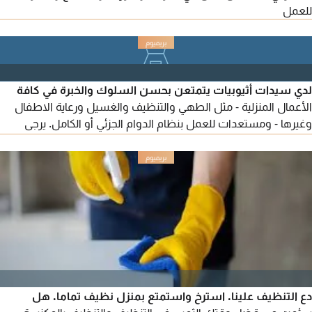
للعمل
لدي سيدات أثيوبيات يتمتعن بحسن السلوك والخبرة في كافة
الأعمال المنزلية - مثل الطهي والتنظيف والغسيل ورعاية الاطفال
وغيرها - ومستعدات للعمل بنظام الدوام الجزئي أو الكامل. يرجى
اعلامي في حال توفر أي شواغر وظيفية
دع التنظيف علينا. استرخ واستمتع بمنزل نظيف تماما. هل