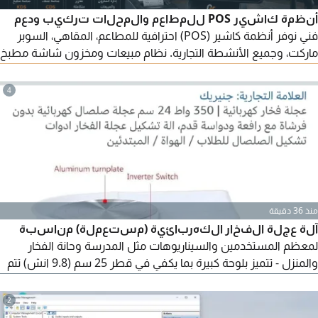
أنظمة كاشير POS للمطاعم والمحلات تركيب ودعم
فني نوفر أنظمة كاشير (POS) احترافية للمطاعم، المقاهي، السوبر
ماركت، وجميع الأنشطة التجارية. نظام مبيعات ومخزون شاشة مطبخ
KDS شاشة عملاء CDS تقارير وإدارة كاملة ربط الفروع والطابعات
تركيب ودعم فني سريع أسعار منافسة وحلول مخصصة حسب
4
احتياجات نشاطك. تواصل معنا الآن للحصول على عرض سعر
منذ 36 دقيقة
آلة عجلة الفخار الكهربائية (مستعملة) مناسبة
لمعظم المستخدمين والسيناريوهات مثل المدرسة وحانة الفخار
والمنزل - تتميز بلوحة كبيرة بما يكفي في قطر 25 سم (9.8 انش) تتم
معالجة سطحها بطلاء مسحوق بتصميم انساني وتفاصيل رائعة /
محرك متطور عالي الجودة، سرعة دوران 0 - 300 دورة في الدقيقة /
2
العلامة التجارية جنيريك رقم الموديل Electric Pottery Wheel